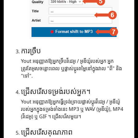
ការច្រឹប
Yout អនុញ្ញាតឱ្យអ្នកច្រឹបវីដេអូ / អូឌីយ៉ូរបស់អ្នក អ្នក
ត្រូវតែអូសចន្លោះពេល ឬផ្លាស់ប្តូរតម្លៃនៅក្នុងវាល "ពី" និង
"ទៅ".
ជ្រើសរើសទម្រង់របស់អ្នក។
Yout អនុញ្ញាតឱ្យអ្នកធ្វើទ្រង់ទ្រាយផ្លាស់ប្តូរវីដេអូ / អូឌីយ៉ូ
របស់អ្នកក្នុងទម្រង់ទាំងនេះ MP3 ឬ WAV (អូឌីយ៉ូ), MP4
(វីដេអូ) ឬ GIF ។ ជ្រើសរើសមួយ។
ជ្រើសរើសគុណភាព