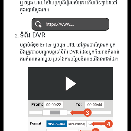
ឬ ចម្លង URL នៃវីដេអូ/អូឌីយ៉ូរបស់អ្នក ហើយបិទភ្ជាប់វាទៅ
ក្នុងរបារស្វែងរក។
ទំព័រ DVR
បន្ទាប់ពីចុច Enter ឬចម្លង URL នៅក្នុងរបារស្វែងរក អ្នក
នឹងត្រូវបានបញ្ជូនបន្តទៅទំព័រ DVR ដែលអ្នកនឹងអាចកំណត់
ការកំណត់ណាមួយ រួមទាំងការបន្ថែមចំណងជើងរងផងដែរ។.