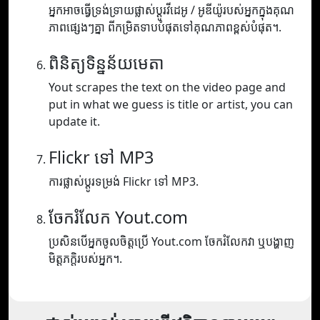
អ្នកអាចធ្វើទ្រង់ទ្រាយផ្លាស់ប្តូរវីដេអូ / អូឌីយ៉ូរបស់អ្នកក្នុងគុណ
ភាពផ្សេងៗគ្នា ពីកម្រិតទាបបំផុតទៅគុណភាពខ្ពស់បំផុត។.
ពិនិត្យទិន្នន័យមេតា
Yout scrapes the text on the video page and
put in what we guess is title or artist, you can
update it.
Flickr ទៅ MP3
ការផ្លាស់ប្តូរទម្រង់ Flickr ទៅ MP3.
ចែករំលែក Yout.com
ប្រសិនបើអ្នកចូលចិត្តប្រើ Yout.com ចែករំលែកវា ឬបង្ហាញ
មិត្តភក្តិរបស់អ្នក។.