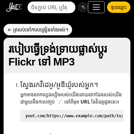
ចុះឈ្មោះ
← ត្រលប់ទៅការបង្រៀនទាំងអស់។
របៀបធ្វើទ្រង់ទ្រាយផ្លាស់ប្តូរ
Flickr ទៅ MP3
ស្វែងរកវីដេអូ/អូឌីយ៉ូរបស់អ្នក។
អ្នកអាចសាកល្បងល្បិចរបស់យើងដោយដាក់ដែនរបស់យើង
ជាមួយនឹងការបញ្ចប់
នៅពីមុខ
URL
នៃវីដេអូដូចនេះ៖
`/`
 yout.com/https://www.example.com/path/to/vide