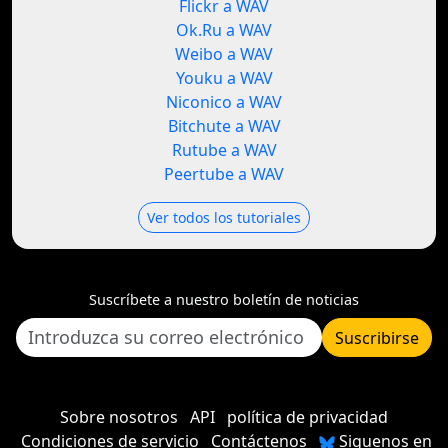
Flickr a WAV
Ok.Ru a WAV
Weibo a WAV
Youku a WAV
Niconico a WAV
Bitchute a WAV
Rutube a WAV
Peertube a WAV
Ver todos los tutoriales
Suscríbete a nuestro boletín de noticias
Suscribirse
Sobre nosotros
API
política de privacidad
Condiciones de servicio
Contáctenos
Siguenos en