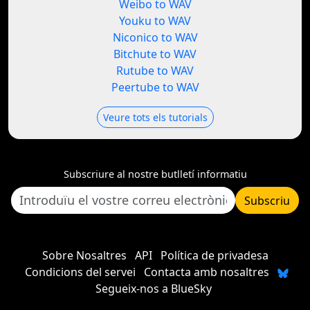
Weibo to WAV
Youku to WAV
Niconico to WAV
Bitchute to WAV
Rutube to WAV
Peertube to WAV
Veure tots els tutorials
Subscriure al nostre butlletí informatiu
Subscriu
Sobre Nosaltres
API
Política de privadesa
Condicions del servei
Contacta amb nosaltres
Segueix-nos a BlueSky