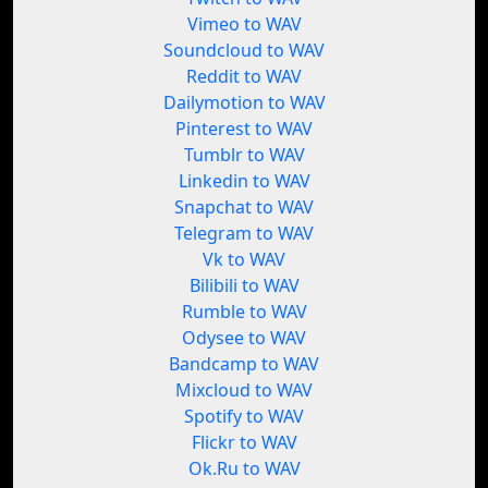
Vimeo to WAV
Soundcloud to WAV
Reddit to WAV
Dailymotion to WAV
Pinterest to WAV
Tumblr to WAV
Linkedin to WAV
Snapchat to WAV
Telegram to WAV
Vk to WAV
Bilibili to WAV
Rumble to WAV
Odysee to WAV
Bandcamp to WAV
Mixcloud to WAV
Spotify to WAV
Flickr to WAV
Ok.Ru to WAV