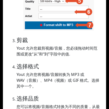
剪裁
Yout 允许您裁剪视频/音频，您必须拖动时间范
围或更改“从”和“到”字段中的值.
选择格式
Yout 允许您将视频/音频转换为 MP3 或
WAV（音频）、MP4（视频）或 GIF 格式。选择
其中一个。
选择品质
您可以将视频/音频格式转换为不同的质量，从最