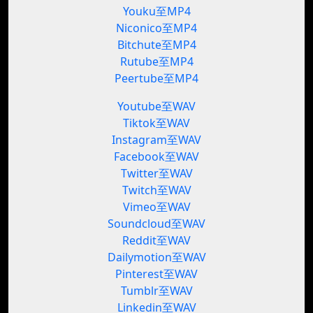
Youku至MP4
Niconico至MP4
Bitchute至MP4
Rutube至MP4
Peertube至MP4
Youtube至WAV
Tiktok至WAV
Instagram至WAV
Facebook至WAV
Twitter至WAV
Twitch至WAV
Vimeo至WAV
Soundcloud至WAV
Reddit至WAV
Dailymotion至WAV
Pinterest至WAV
Tumblr至WAV
Linkedin至WAV