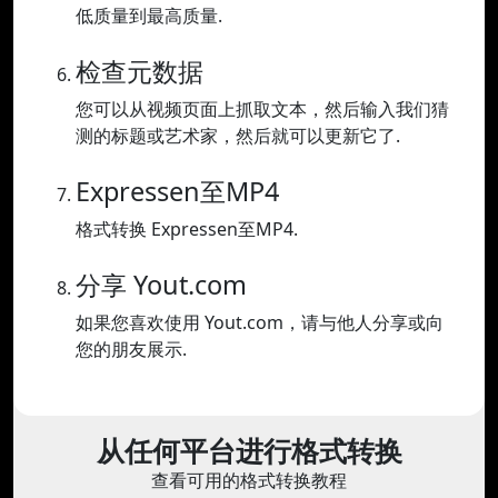
低质量到最高质量.
检查元数据
您可以从视频页面上抓取文本，然后输入我们猜
测的标题或艺术家，然后就可以更新它了.
Expressen至MP4
格式转换 Expressen至MP4.
分享 Yout.com
如果您喜欢使用 Yout.com，请与他人分享或向
您的朋友展示.
从任何平台进行格式转换
查看可用的格式转换教程