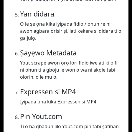
Yan didara
O le ṣe ọna kika iyipada fidio / ohun rẹ ni
awọn agbara oriṣiriṣi, lati kekere si didara ti o
ga julọ.
Ṣayẹwo Metadata
Yout scrape awọn ọrọ lori fidio iwe ati ki o fi
ni ohun ti a gboju le won o wa ni akọle tabi
olorin, o le mu o.
Expressen si MP4
Iyipada ọna kika Expressen si MP4.
Pin Yout.com
Ti o ba gbadun lilo Yout.com pin tabi ṣafihan