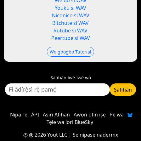
Weibo si WAV
Youku si WAV
Niconico si WAV
Bitchute si WAV
Rutube si WAV
Peertube si WAV
Wo gbogbo Tutorial
Ṣàfihàn ìwé-ìwé wà
Ṣàfihàn
Nipa re
API
Asiri Afihan
Awọn ofin iṣẹ
Pe wa
Tẹle wa lori BlueSky
2026 Yout LLC
| Ṣe nipasẹ
nadermx