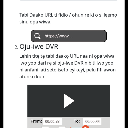
Tabi Daakọ URL ti fidio / ohun rẹ ki o si lẹẹmọ
sinu ọpa wiwa.
Oju-iwe DVR
Lẹhin titẹ tẹ tabi daakọ URL naa ni ọpa wiwa
iwọ yoo darí rẹ si oju-iwe DVR nibiti iwọ yoo
ni anfani lati ṣeto iṣeto eyikeyi, pẹlu fifi awọn
atunkọ kun..