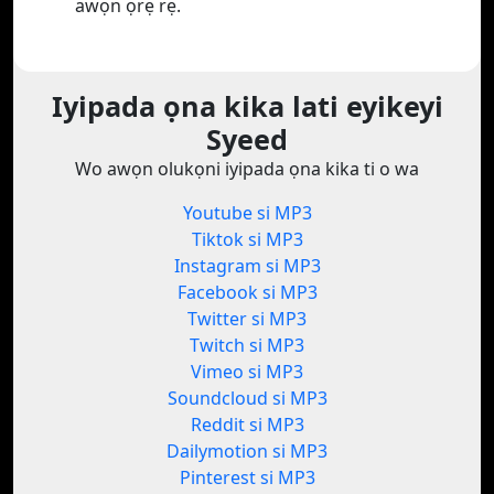
awọn ọrẹ rẹ.
Iyipada ọna kika lati eyikeyi
Syeed
Wo awọn olukọni iyipada ọna kika ti o wa
Youtube si MP3
Tiktok si MP3
Instagram si MP3
Facebook si MP3
Twitter si MP3
Twitch si MP3
Vimeo si MP3
Soundcloud si MP3
Reddit si MP3
Dailymotion si MP3
Pinterest si MP3