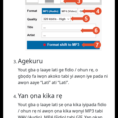
Agekuru
Yout gba ọ laaye lati ge fidio / ohun rẹ, o
gbọdọ fa iwọn akoko tabi yi awọn iye pada ni
awọn aaye “Lati” ati “Lati”.
Yan ọna kika rẹ
Yout gba ọ laaye lati ṣe ọna kika iyipada fidio
/ ohun rẹ ni awọn ọna kika wọnyi MP3 tabi
WAV (Audio), MP4 (Fidio) tabi GIF. Yan ọkan.