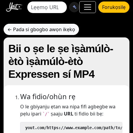
Forukọsilẹ
← Pada si gbogbo awọn ikẹkọ
Bii o ṣe le ṣe ìṣàmúlò-
ètò ìṣàmúlò-ètò
Expressen sí MP4
Wa fidio/ohùn rẹ
O le gbiyanju ẹtan wa nipa fifi agbegbe wa
pẹlu ipari
ṣaaju
URL
ti fidio bii bẹ:
`/`
 yout.com/https://www.example.com/path/to/vide