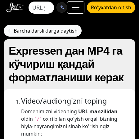
Ro'yxatdan o'tish
← Barcha darsliklarga qaytish
Expressen дан MP4 га
кўчириш қандай
форматланиши керак
Video/audiongizni toping
Domenimizni videoning
URL manzilidan
oldin
oxiri bilan qo'yish orqali bizning
`/`
hiyla-nayrangimizni sinab ko'rishingiz
mumkin: