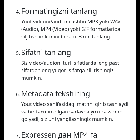
Formatingizni tanlang
Yout videoni/audioni ushbu MP3 yoki WAV
(Audio), MP4 (Video) yoki GIF formatlarida
siljitish imkonini beradi. Birini tanlang.
Sifatni tanlang
Siz video/audioni turli sifatlarda, eng past
sifatdan eng yuqori sifatga siljitishingiz
mumkin.
Metadata tekshiring
Yout video sahifasidagi matnni qirib tashlaydi
va biz taxmin qilgan sarlavha yoki rassomni
qo'yadi, siz uni yangilashingiz mumkin.
Expressen дан MP4 га