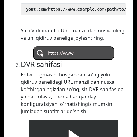
 yout.com/https://www.example.com/path/to/vide
Yoki Video/audio URL manzilidan nusxa oling
va uni qidiruv paneliga joylashtiring.
DVR sahifasi
Enter tugmasini bosgandan so'ng yoki
qidiruv panelidagi URL manzilidan nusxa
ko'chirganingizdan so'ng, siz DVR sahifasiga
yo'naltirilasiz, u erda har qanday
konfiguratsiyani o'rnatishingiz mumkin,
jumladan subtitrlar qo'shish..