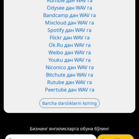
Rumble дан WAV га
Odysee дан WAV га
Bandcamp дан WAV га
Mixcloud дан WAV га
Spotify дан WAV га
Flickr дан WAV га
Ok.Ru дан WAV га
Weibo дан WAV га
Youku дан WAV га
Niconico дан WAV га
Bitchute дан WAV га
Rutube дан WAV га
Peertube дан WAV га
Barcha darsliklarni koʻring
Бизнинг янгиликларга обуна бўлинг