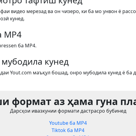
отро тафтиш кунед
фаи видео мерезад ва он чизеро, ки ба мо унвон ё рассо
озӣ кунед.
а MP4
ressen ба MP4.
 мубодила кунед
даи Yout.com маъқул бошад, онро мубодила кунед ё ба д
и формат аз ҳама гуна п
Дарсҳои ивазкунии формати дастрасро бубинед
Youtube ба MP4
Tiktok ба MP4