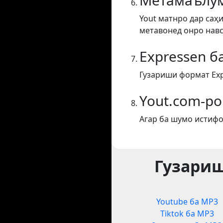
Метамаълум
Yout матнро дар саҳи
метавонед онро навс
Expressen б
Гузариши формат Exp
Yout.com-ро
Агар ба шумо истифо
Гузариш
Youtube ба MP3
Tiktok ба MP3