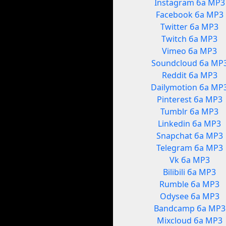
Instagram ба MP3
Facebook ба MP3
Twitter ба MP3
Twitch ба MP3
Vimeo ба MP3
Soundcloud ба MP
Reddit ба MP3
Dailymotion ба MP
Pinterest ба MP3
Tumblr ба MP3
Linkedin ба MP3
Snapchat ба MP3
Telegram ба MP3
Vk ба MP3
Bilibili ба MP3
Rumble ба MP3
Odysee ба MP3
Bandcamp ба MP3
Mixcloud ба MP3