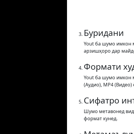
Буридани
Yout ба шумо имкон 
арзишҳоро дар майдон
Формати ху
Yout ба шумо имкон 
(Аудио), MP4 (Видео) 
Сифатро ин
Шумо метавонед виде
формат кунед.