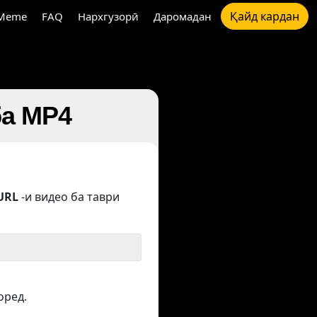
Қайд кардан
Meme
FAQ
Нархгузорӣ
Даромадан
ба MP4
URL
-и видео ба таври
оред.