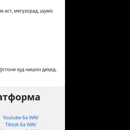
м аст, мегузорад, шумо
ӯстони худ нишон диҳед.
латформа
Youtube ба WAV
Tiktok ба WAV