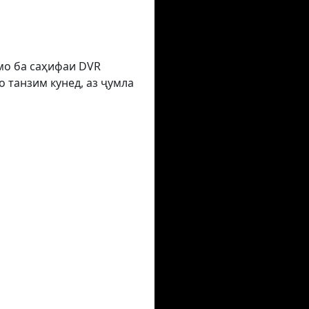
умо ба саҳифаи DVR
 танзим кунед, аз ҷумла