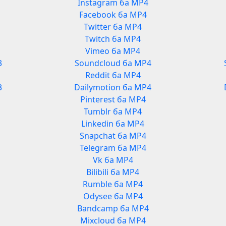
Instagram ба MP4
Facebook ба MP4
Twitter ба MP4
Twitch ба MP4
Vimeo ба MP4
3
Soundcloud ба MP4
Reddit ба MP4
3
Dailymotion ба MP4
Pinterest ба MP4
Tumblr ба MP4
Linkedin ба MP4
Snapchat ба MP4
Telegram ба MP4
Vk ба MP4
Bilibili ба MP4
Rumble ба MP4
Odysee ба MP4
Bandcamp ба MP4
Mixcloud ба MP4