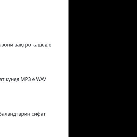
азони вақтро кашед ё
ат кунед MP3 ё WAV
 баландтарин сифат