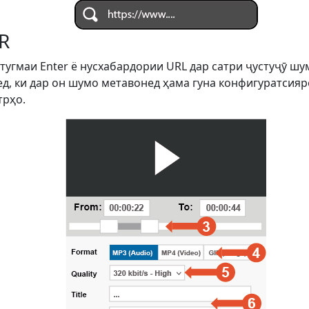
R
 тугмаи Enter ё нусхабардории URL дар сатри ҷустуҷӯ ш
д, ки дар он шумо метавонед ҳама гуна конфигуратсияро
трҳо.