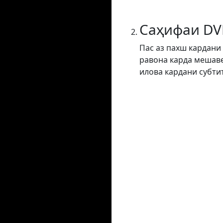
Саҳифаи DV
Пас аз пахш кардани
равона карда мешаве
илова кардани субти