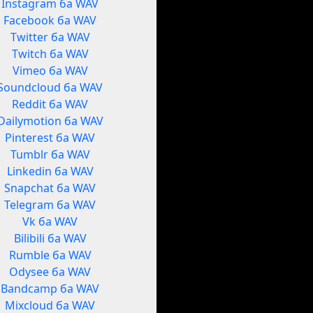
Instagram ба WAV
Facebook ба WAV
Twitter ба WAV
Twitch ба WAV
Vimeo ба WAV
Soundcloud ба WAV
Reddit ба WAV
Dailymotion ба WAV
Pinterest ба WAV
Tumblr ба WAV
Linkedin ба WAV
Snapchat ба WAV
Telegram ба WAV
Vk ба WAV
Bilibili ба WAV
Rumble ба WAV
Odysee ба WAV
Bandcamp ба WAV
Mixcloud ба WAV