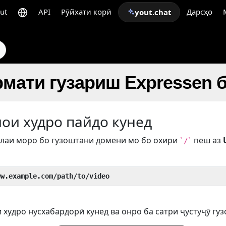
ut
API
Рӯйхати корӣ
Дарсҳо
yout.chat
рмати гузариш Expressen 
иои худро пайдо кунед
лаи моро бо гузоштани домени мо бо охири
пеш аз
`/`
ww.example.com/path/to/video
 худро нусхабардорӣ кунед ва онро ба сатри ҷустуҷӯ гуз