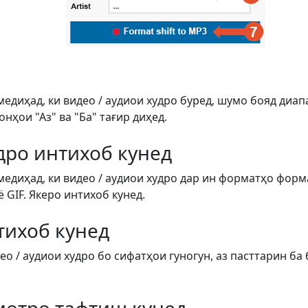
медиҳад, ки видео / аудиои худро буред, шумо бояд диап
ҳои "Аз" ва "Ба" тағир диҳед.
дро интихоб кунед
медиҳад, ки видео / аудиои худро дар ин форматҳо форм
ё GIF. Якеро интихоб кунед.
тихоб кунед
о / аудиои худро бо сифатҳои гуногун, аз пасттарин ба