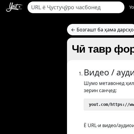
Yo
← Бозгашт ба ҳама дарсҳо
Чӣ тавр фо
Видео / ауд
Шумо метавонед ҳил
зерин санҷед:
 yout.com/https://w
Ё URL-и видео/аудиои