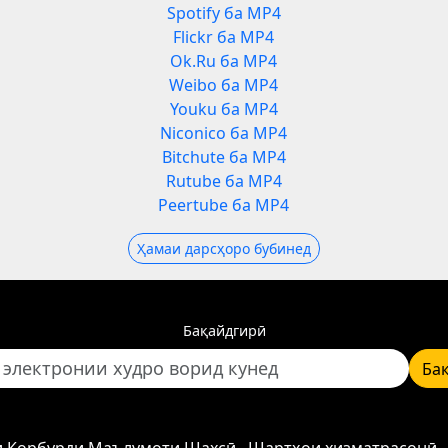
Spotify ба MP4
Flickr ба MP4
Ok.Ru ба MP4
Weibo ба MP4
Youku ба MP4
Niconico ба MP4
Bitchute ба MP4
Rutube ба MP4
Peertube ба MP4
Ҳамаи дарсҳоро бубинед
Бақайдгирӣ
Ба