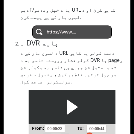
یا د خپل ویډیو/آډیو URL کاپي کړئ او د
لټون بار کې یې پیسټ کړئ.
د DVR پاڼه
د لټون بار کې د URL دننه کولو یا کاپي
کولو فشار وروسته تاسو به د DVR پا pageې
ته واستول شئ چیرې چې تاسو به وکولی شئ
هر ډول ترتیب تنظیم کړئ ، پشمول د فرعي
سرلیکونو اضافه کول.