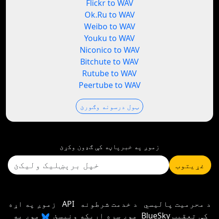
Flickr to WAV
Ok.Ru to WAV
Weibo to WAV
Youku to WAV
Niconico to WAV
Bitchute to WAV
Rutube to WAV
Peertube to WAV
ټول درسونه وګورئ
زموږ په خبرپاڼه کې ګډون وکړئ
غړیتوب
د محرمیت پالیسي
د خدمت شرطونه
API
زموږ په اړه
موږ سره اړیکه ونیسئ
موږ په BlueSky کې تعقیب