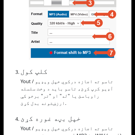
کلپ کول
Yout تاسو ته اجازه درکوي خپل ویډیو /
آډیو کرپ کړئ، تاسو باید د وخت سلسله
راوباسئ یا "له" او "تر" برخو کې
ارزښتونه بدل کړئ.
خپل بڼه غوره کړئ
Yout تاسو ته اجازه درکوي خپل ویډیو /