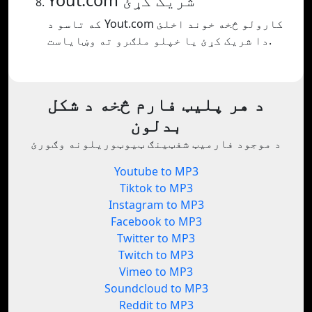
Yout.com شریک کړئ
که تاسو د Yout.com کارولو څخه خوند اخلئ
دا شریک کړئ یا خپلو ملګرو ته وښایاست.
د هر پلیټ فارم څخه د شکل
بدلون
د موجود فارمیټ شفټینګ ټیوټوریلونه وګورئ
Youtube to MP3
Tiktok to MP3
Instagram to MP3
Facebook to MP3
Twitter to MP3
Twitch to MP3
Vimeo to MP3
Soundcloud to MP3
Reddit to MP3