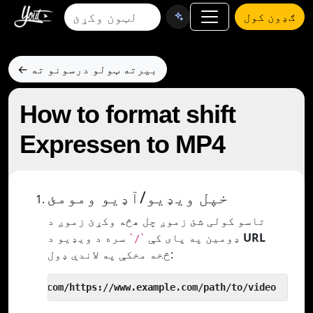
ګډون کول
← بیرته ټولو درسونو ته
How to format shift
Expressen to MP4
خپل ویډیو/آډیو ومومئ
تاسو کولی شئ زموږ چل هڅه وکړئ زموږ د
URL
سره د ویډیو د
ډومین په پای کې
`/`
څخه مخکې په لاندې ډول:
 yout.com/https://www.example.com/path/to/video