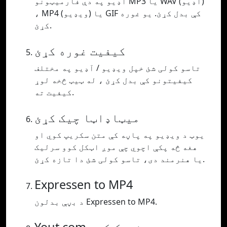
آډیو په دې فارمیټونو MP3 یا WAV (آډیو)
، MP4 (ویډیو) یا GIF کې بدل کړئ. یو غوره
کړئ.
کیفیت غوره کړئ
تاسو کولی شئ خپل ویډیو / آډیو په مختلف
کیفیتونو کې بدل کړئ ، له ټیټ څخه لوړ
کیفیت ته.
میټاډاټا چیک کړئ
یوټ د ویډیو په پاڼه کې متن سکریپ کوي او
هغه څه پکې اچوي چې موږ اټکل کوو سرلیک
یا هنرمند دی، تاسو کولی شئ دا تازه کړئ.
Expressen to MP4
د بڼې بدلون Expressen to MP4.