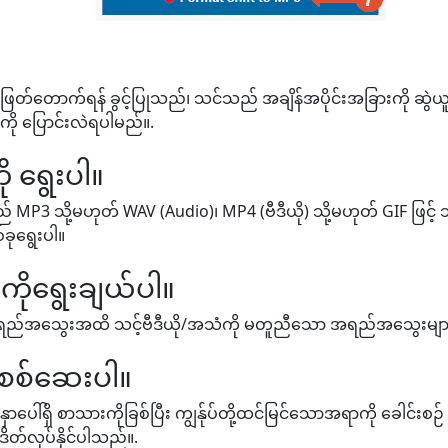
 ဖြတ်တောက်ရန် ခွင့်ပြုသည်၊ သင်သည် အချိန်အပိုင်းအခြားကို ဆွဲယူရမည
းကို ပြောင်းလဲရပါမည်။.
ု ရွေးပါ။
3 သို့မဟုတ် WAV (Audio)၊ MP4 (ဗီဒီယို) သို့မဟုတ် GIF ဖြင့် သင
ခုရွေးပါ။
ုရွေးချယ်ပါ။
ံး အရည်အသွေးအထိ သင့်ဗီဒီယို/အသံကို မတူညီသော အရည်အသွေးများဖြ
ုစစ်ဆေးပါ။
ှာပေါ်ရှိ စာသားကိုခြစ်ပြီး ကျွန်ုပ်တို့ထင်မြင်သောအရာကို ခေါင်းစ
ိတ်လုပ်နိုင်ပါသည်။.