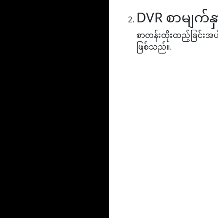
DVR စာမျက်နှ
စာတန်းထိုးထည့်ခြင်းအပါအ
ဖြစ်သည်။.