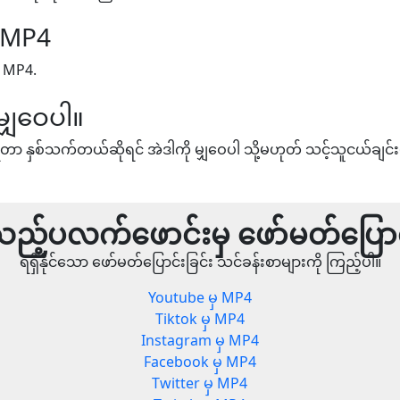
ှ MP4
ှ MP4.
မျှဝေပါ။
တာ နှစ်သက်တယ်ဆိုရင် အဲဒါကို မျှဝေပါ သို့မဟုတ် သင့်သူငယ်ချင်း
ည့်ပလက်ဖောင်းမှ ဖော်မတ်ပြောင
ရရှိနိုင်သော ဖော်မတ်ပြောင်းခြင်း သင်ခန်းစာများကို ကြည့်ပါ။
Youtube မှ MP4
Tiktok မှ MP4
Instagram မှ MP4
Facebook မှ MP4
Twitter မှ MP4