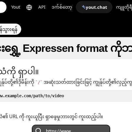
Yout
API
ဒက်စ်တော့
ကျူတိုရ
yout.chat
န်သွားရန်
်းရွှေ့ Expressen format ကို
ံကို ရှာပါ။
န်ုပ်တို့၏ဒိုမိန်းကို
အဆုံးသတ်ထားခြင်းဖြင့် ကျွန်ုပ်တို့၏လှည့်က
`/`
ww.example.com/path/to/video
သံ၏ URL ကို ကူးယူပြီး ရှာဖွေမှုဘားတွင် ကူးထည့်ပါ။