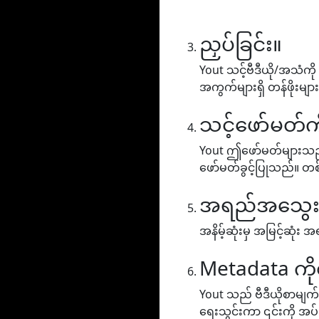
ညှပ်ခြင်း။
Yout သင့်ဗီဒီယို/အသံကို
အကွက်များရှိ တန်ဖိုးမျာ
သင့်ဖော်မတ်ကိ
Yout ဤဖော်မတ်များသည် MP
ဖော်မတ်ခွင့်ပြုသည်။ တစ်
အရည်အသွေးကိ
အနိမ့်ဆုံးမှ အမြင့်ဆု
Metadata ကိ
Yout သည် ဗီဒီယိုစာမျက်န
ရေးသွင်းကာ ၎င်းကို အပ်ဒ