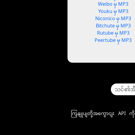
Weibo မှ MP3
Youku မှ MP3
Niconico မှ MP3
Bitchute မှ MP3
Rutube မှ MP3
Peertube မှ MP3
ကြှနျုပျတို့အကွောငျး
API
ကိ