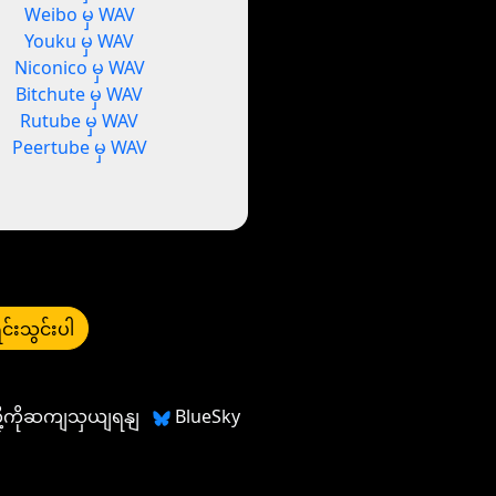
Weibo မှ WAV
Youku မှ WAV
Niconico မှ WAV
Bitchute မှ WAV
Rutube မှ WAV
Peertube မှ WAV
င်းသွင်းပါ
တို့ကိုဆကျသှယျရနျ
BlueSky