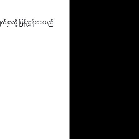
်နှာသို့ ပြန်ညွှန်းပေးမည်