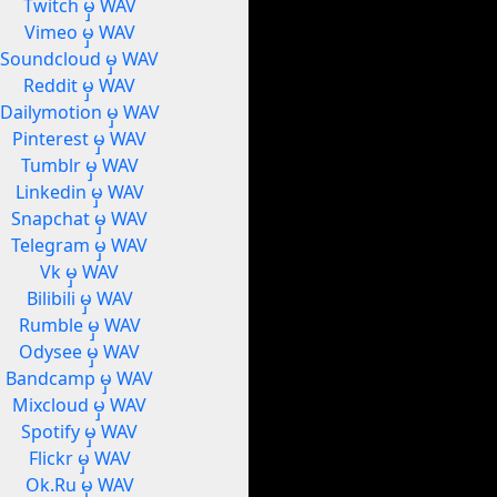
Twitch မှ WAV
Vimeo မှ WAV
Soundcloud မှ WAV
Reddit မှ WAV
Dailymotion မှ WAV
Pinterest မှ WAV
Tumblr မှ WAV
Linkedin မှ WAV
Snapchat မှ WAV
Telegram မှ WAV
Vk မှ WAV
Bilibili မှ WAV
Rumble မှ WAV
Odysee မှ WAV
Bandcamp မှ WAV
Mixcloud မှ WAV
Spotify မှ WAV
Flickr မှ WAV
Ok.Ru မှ WAV