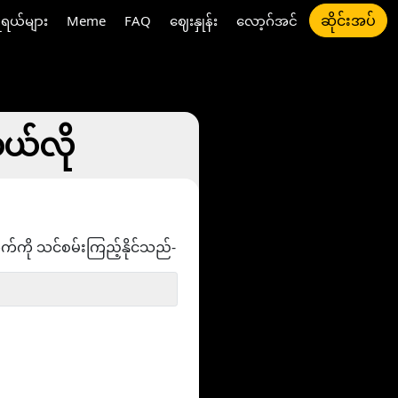
ဆိုင်းအပ်
ီရယ်များ
Meme
FAQ
ဈေးနှုန်း
လော့ဂ်အင်
ဘယ်လို
ွက်ကို သင်စမ်းကြည့်နိုင်သည်-