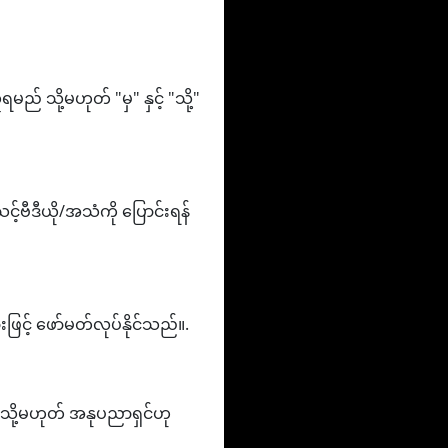
် သို့မဟုတ် "မှ" နှင့် "သို့"
့်ဗီဒီယို/အသံကို ပြောင်းရန်
င့် ဖော်မတ်လုပ်နိုင်သည်။.
ဉ် သို့မဟုတ် အနုပညာရှင်ဟု