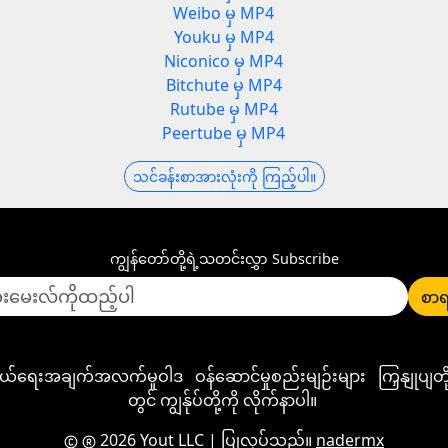
Weibo မှ MP4
Youku မှ MP4
Niconico မှ MP4
Bitchute မှ MP4
Rutube မှ MP4
Peertube မှ MP4
သင်ခန်းစာအားလုံးကို ကြည့်ပါ။
ကျွန်တော်တို့ရဲ့သတင်းလွှာ Subscribe
စာရ
ုယ်ရေးအချက်အလက်မူဝါဒ
ဝန်ဆောင်မှုစည်းမျဉ်းများ
ကြှနျုပျ
တွင် ကျွန်ုပ်တို့ကို လိုက်နာပါ။
2026 Yout LLC
| ပြုလုပ်သည်။
nadermx