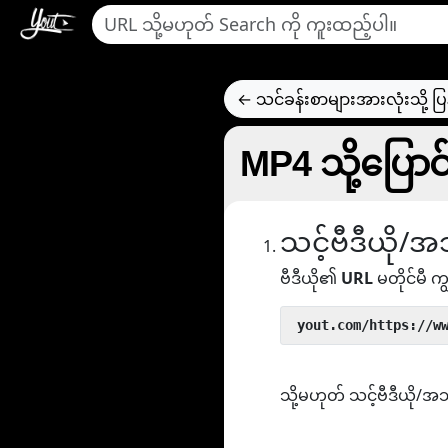
← သင်ခန်းစာများအားလုံးသို့ ပြ
MP4 သို့ပြောင
သင့်ဗီဒီယို/အသ
ဗီဒီယို၏
URL
မတိုင်မီ ကျွ
 yout.com/https://w
သို့မဟုတ် သင့်ဗီဒီယို/အ