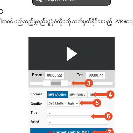
ာ
ဝင် မည်သည့်ဖွဲ့စည်းမှုပုံစံကိုမဆို သတ်မှတ်နိုင်စေမည့် DVR စာမျက