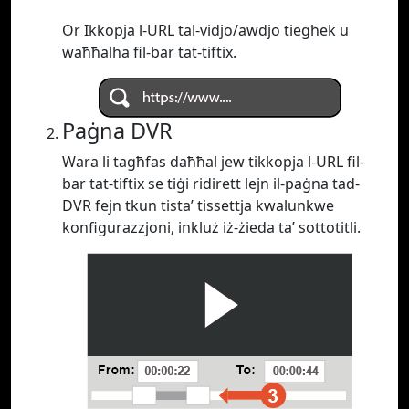
Or Ikkopja l-URL tal-vidjo/awdjo tiegħek u
waħħalha fil-bar tat-tiftix.
Paġna DVR
Wara li tagħfas daħħal jew tikkopja l-URL fil-
bar tat-tiftix se tiġi ridirett lejn il-paġna tad-
DVR fejn tkun tista’ tissettja kwalunkwe
konfigurazzjoni, inkluż iż-żieda ta’ sottotitli.