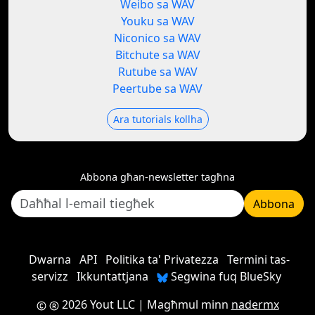
Weibo sa WAV
Youku sa WAV
Niconico sa WAV
Bitchute sa WAV
Rutube sa WAV
Peertube sa WAV
Ara tutorials kollha
Abbona għan-newsletter tagħna
Abbona
Dwarna
API
Politika ta' Privatezza
Termini tas-
servizz
Ikkuntattjana
Segwina fuq BlueSky
2026 Yout LLC
| Magħmul minn
nadermx