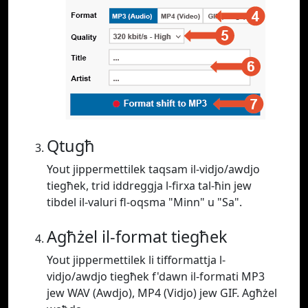
Qtugħ
Yout jippermettilek taqsam il-vidjo/awdjo
tiegħek, trid iddreggja l-firxa tal-ħin jew
tibdel il-valuri fl-oqsma "Minn" u "Sa".
Agħżel il-format tiegħek
Yout jippermettilek li tifformattja l-
vidjo/awdjo tiegħek f'dawn il-formati MP3
jew WAV (Awdjo), MP4 (Vidjo) jew GIF. Agħżel