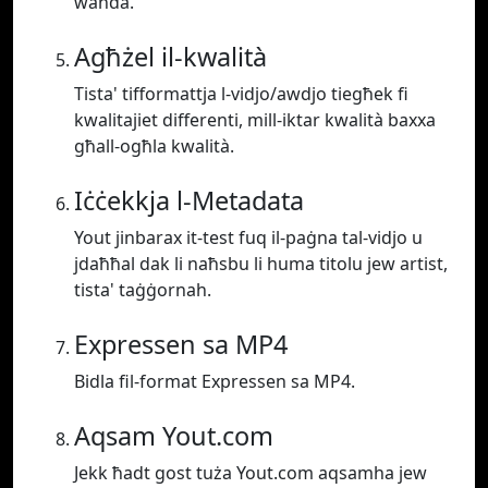
waħda.
Agħżel il-kwalità
Tista' tifformattja l-vidjo/awdjo tiegħek fi
kwalitajiet differenti, mill-iktar kwalità baxxa
għall-ogħla kwalità.
Iċċekkja l-Metadata
Yout jinbarax it-test fuq il-paġna tal-vidjo u
jdaħħal dak li naħsbu li huma titolu jew artist,
tista' taġġornah.
Expressen sa MP4
Bidla fil-format Expressen sa MP4.
Aqsam Yout.com
Jekk ħadt gost tuża Yout.com aqsamha jew