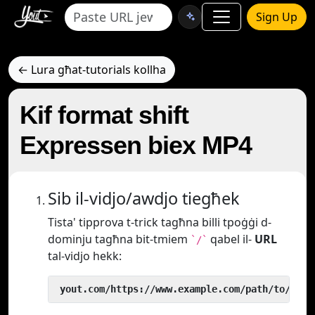
Sign Up
← Lura għat-tutorials kollha
Kif format shift
Expressen biex MP4
Sib il-vidjo/awdjo tiegħek
Tista' tipprova t-trick tagħna billi tpoġġi d-
dominju tagħna bit-tmiem
qabel il-
URL
`/`
tal-vidjo hekk:
 yout.com/https://www.example.com/path/to/vide