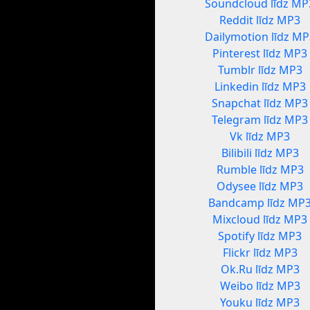
Soundcloud līdz MP
Reddit līdz MP3
Dailymotion līdz MP
Pinterest līdz MP3
Tumblr līdz MP3
Linkedin līdz MP3
Snapchat līdz MP3
Telegram līdz MP3
Vk līdz MP3
Bilibili līdz MP3
Rumble līdz MP3
Odysee līdz MP3
Bandcamp līdz MP
Mixcloud līdz MP3
Spotify līdz MP3
Flickr līdz MP3
Ok.Ru līdz MP3
Weibo līdz MP3
Youku līdz MP3