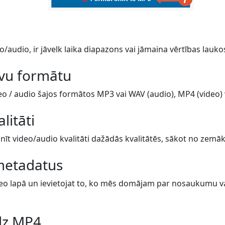
o/audio, ir jāvelk laika diapazons vai jāmaina vērtības lauko
avu formātu
eo / audio šajos formātos MP3 vai WAV (audio), MP4 (video) va
alitāti
īt video/audio kvalitāti dažādās kvalitātēs, sākot no zemāk
metadatus
eo lapā un ievietojat to, ko mēs domājam par nosaukumu vai 
dz MP4