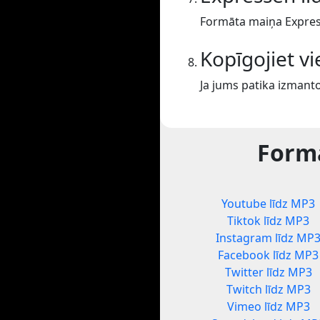
Formāta maiņa Expres
Kopīgojiet v
Ja jums patika izmanto
Formā
Youtube līdz MP3
Tiktok līdz MP3
Instagram līdz MP
Facebook līdz MP3
Twitter līdz MP3
Twitch līdz MP3
Vimeo līdz MP3