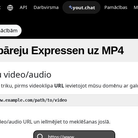
t
API
Darbvirsma
Pamācības
M
yout.chat
pmācībām
 pāreju Expressen uz MP4
u video/audio
triku, pirms videoklipa
URL
ievietojot mūsu domēnu ar gal
ww.example.com/path/to/video
eo/audio URL un ielīmējiet to meklēšanas joslā.