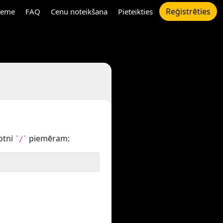
Reģistrēties
eme
FAQ
Cenu noteikšana
Pieteikties
otni
piemēram:
`/`