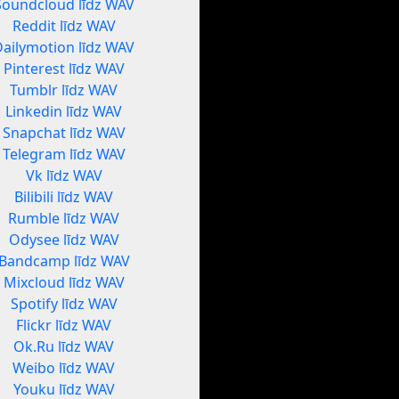
Soundcloud līdz WAV
Reddit līdz WAV
Dailymotion līdz WAV
Pinterest līdz WAV
Tumblr līdz WAV
Linkedin līdz WAV
Snapchat līdz WAV
Telegram līdz WAV
Vk līdz WAV
Bilibili līdz WAV
Rumble līdz WAV
Odysee līdz WAV
Bandcamp līdz WAV
Mixcloud līdz WAV
Spotify līdz WAV
Flickr līdz WAV
Ok.Ru līdz WAV
Weibo līdz WAV
Youku līdz WAV