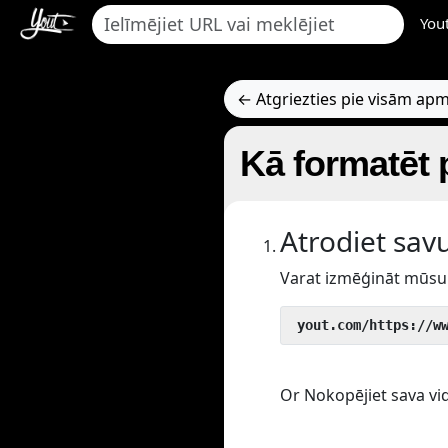
You
← Atgriezties pie visām a
Kā formatēt
Atrodiet sav
Varat izmēģināt mūsu 
 yout.com/https://w
Or Nokopējiet sava vid