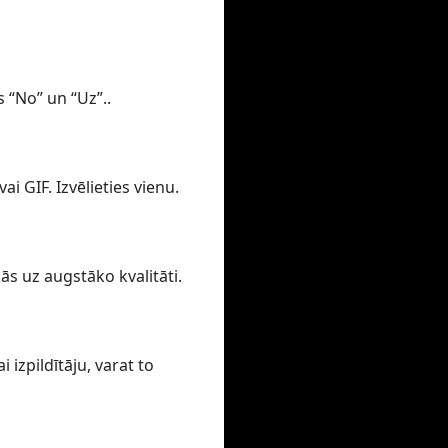
s “No” un “Uz”..
i GIF. Izvēlieties vienu.
ās uz augstāko kvalitāti.
izpildītāju, varat to