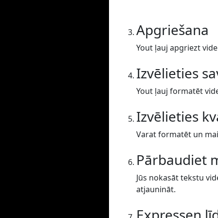
Apgriešana
Yout ļauj apgriezt vide
Izvēlieties s
Yout ļauj formatēt vid
Izvēlieties kv
Varat formatēt un main
Pārbaudiet 
Jūs nokasāt tekstu vid
atjaunināt.
Expressen lī