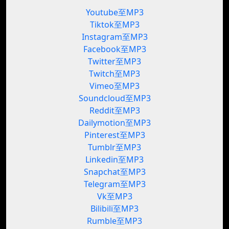
Youtube至MP3
Tiktok至MP3
Instagram至MP3
Facebook至MP3
Twitter至MP3
Twitch至MP3
Vimeo至MP3
Soundcloud至MP3
Reddit至MP3
Dailymotion至MP3
Pinterest至MP3
Tumblr至MP3
Linkedin至MP3
Snapchat至MP3
Telegram至MP3
Vk至MP3
Bilibili至MP3
Rumble至MP3