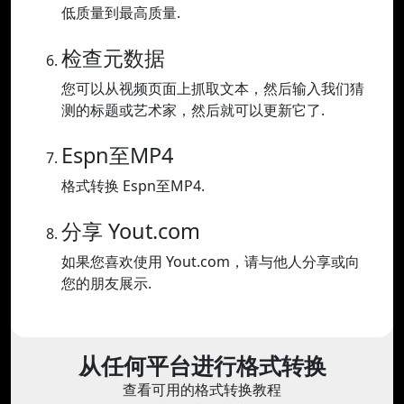
低质量到最高质量.
检查元数据
您可以从视频页面上抓取文本，然后输入我们猜
测的标题或艺术家，然后就可以更新它了.
Espn至MP4
格式转换 Espn至MP4.
分享 Yout.com
如果您喜欢使用 Yout.com，请与他人分享或向
您的朋友展示.
从任何平台进行格式转换
查看可用的格式转换教程