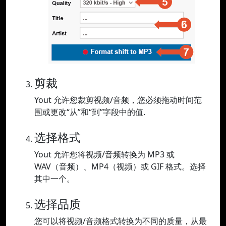
剪裁
Yout 允许您裁剪视频/音频，您必须拖动时间范
围或更改“从”和“到”字段中的值.
选择格式
Yout 允许您将视频/音频转换为 MP3 或
WAV（音频）、MP4（视频）或 GIF 格式。选择
其中一个。
选择品质
您可以将视频/音频格式转换为不同的质量，从最