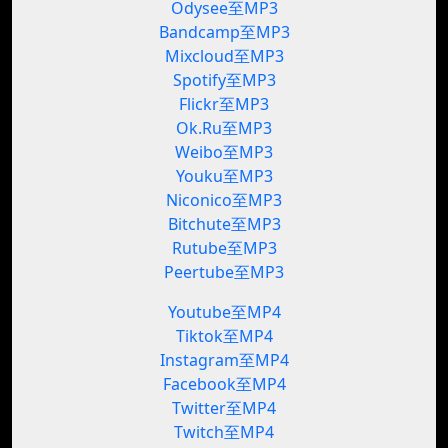
Odysee至MP3
Bandcamp至MP3
Mixcloud至MP3
Spotify至MP3
Flickr至MP3
Ok.Ru至MP3
Weibo至MP3
Youku至MP3
Niconico至MP3
Bitchute至MP3
Rutube至MP3
Peertube至MP3
Youtube至MP4
Tiktok至MP4
Instagram至MP4
Facebook至MP4
Twitter至MP4
Twitch至MP4