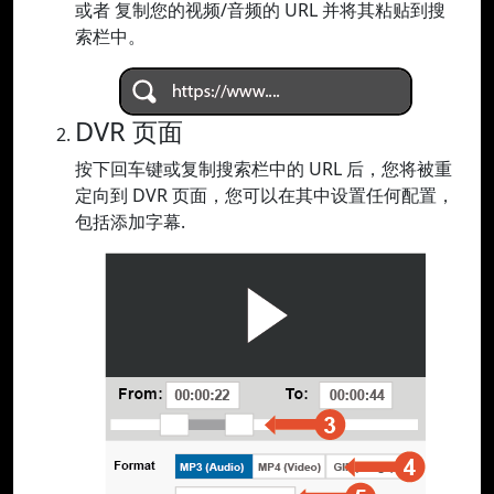
或者 复制您的视频/音频的 URL 并将其粘贴到搜
索栏中。
DVR 页面
按下回车键或复制搜索栏中的 URL 后，您将被重
定向到 DVR 页面，您可以在其中设置任何配置，
包括添加字幕.