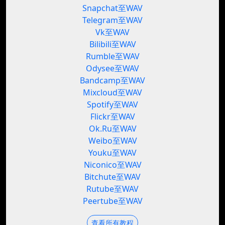
Snapchat至WAV
Telegram至WAV
Vk至WAV
Bilibili至WAV
Rumble至WAV
Odysee至WAV
Bandcamp至WAV
Mixcloud至WAV
Spotify至WAV
Flickr至WAV
Ok.Ru至WAV
Weibo至WAV
Youku至WAV
Niconico至WAV
Bitchute至WAV
Rutube至WAV
Peertube至WAV
查看所有教程