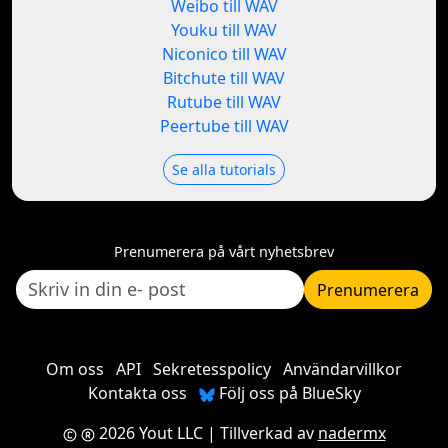
Weibo till WAV
Youku till WAV
Niconico till WAV
Bitchute till WAV
Rutube till WAV
Peertube till WAV
Se alla tutorials
Prenumerera på vårt nyhetsbrev
Prenumerera
Om oss
API
Sekretesspolicy
Användarvillkor
Kontakta oss
Följ oss på BlueSky
2026 Yout LLC
| Tillverkad av
nadermx