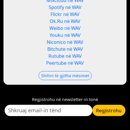
Mixcloud në WAV
Spotify në WAV
Flickr në WAV
Ok.Ru në WAV
Weibo në WAV
Youku në WAV
Niconico në WAV
Bitchute në WAV
Rutube në WAV
Peertube në WAV
Shihni të gjitha mësimet
Regjistrohu në newsletter-in tonë
Regjistrohu