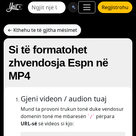
Regjistrohu
← Kthehu te të gjitha mësimet
Si të formatohet
zhvendosja Espn në
MP4
Gjeni videon / audion tuaj
Mund ta provoni trukun tonë duke vendosur
domenin tonë me mbaresën
përpara
`/`
URL-së
së videos si kjo: