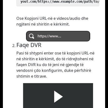
 yout.com/https://www.example.com/path/to/vide
Ose Kopjoni URL-në e videos/audio dhe
ngjiteni në shiritin e kërkimit.
Faqe DVR
Pasi të shtypni enter ose të kopjoni URL-në
në shiritin e kërkimit, do të ridrejtoheni në
faqen DVR ku do të jeni në gjendje të
vendosni çdo konfigurim, duke përfshirë
shtimin e titrave.