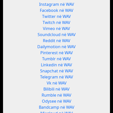
Instagram në WAV
Facebook në WAV
Twitter në WAV
Twitch në WAV
Vimeo në WAV
Soundcloud në WAV
Reddit në WAV
Dailymotion në WAV
Pinterest në WAV
Tumblr në WAV
Linkedin në WAV
Snapchat në WAV
Telegram në WAV
Vk në WAV
Bilibili në WAV
Rumble në WAV
Odysee në WAV
Bandcamp në WAV