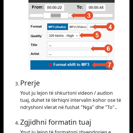
Prerje
Yout ju lejon të shkurtoni videon / audion
tuaj, duhet të tërhiqni intervalin kohor ose të
ndryshoni vlerat në fushat "Nga" dhe "To"..
Zgjidhni formatin tuaj
Yout ju lejon të formatoni zhvendosjen e