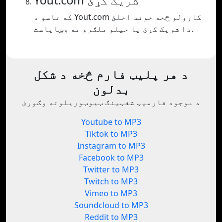
Yout.com شریک کړئ
که تاسو د Yout.com کارولو څخه خوند اخلئ
دا شریک کړئ یا خپلو ملګرو ته وښایاست.
د هر پلیټ فارم څخه د شکل
بدلون
د موجود فارمیټ شفټینګ ټیوټوریلونه وګورئ
Youtube to MP3
Tiktok to MP3
Instagram to MP3
Facebook to MP3
Twitter to MP3
Twitch to MP3
Vimeo to MP3
Soundcloud to MP3
Reddit to MP3