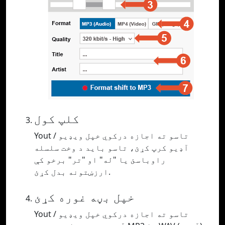
کلپ کول
Yout تاسو ته اجازه درکوي خپل ویډیو /
آډیو کرپ کړئ، تاسو باید د وخت سلسله
راوباسئ یا "له" او "تر" برخو کې
ارزښتونه بدل کړئ.
خپل بڼه غوره کړئ
Yout تاسو ته اجازه درکوي خپل ویډیو /