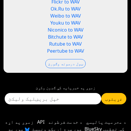
Flickr to WAV
Ok.Ru to WAV
Weibo to WAV
Youku to WAV
Niconico to WAV
Bitchute to WAV
Rutube to WAV
Peertube to WAV
ټول درسونه وګورئ
زموږ په خبرپاڼه کې ګډون وکړئ
غړیتوب
د محرمیت پالیسي
د خدمت شرطونه
API
زموږ په اړه
موږ سره اړیکه ونیسئ
موږ په BlueSky کې تعقیب