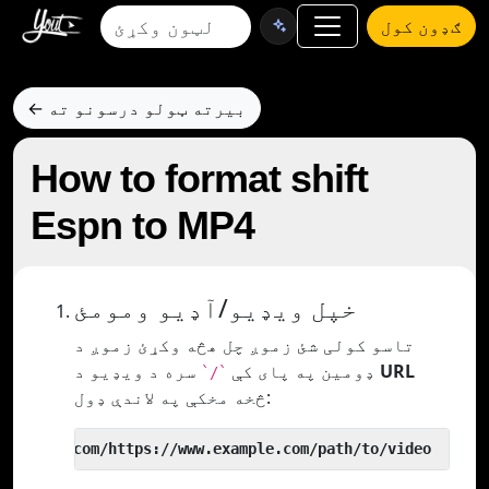
ګډون کول
← بیرته ټولو درسونو ته
How to format shift
Espn to MP4
خپل ویډیو/آډیو ومومئ
تاسو کولی شئ زموږ چل هڅه وکړئ زموږ د
URL
سره د ویډیو د
ډومین په پای کې
`/`
څخه مخکې په لاندې ډول:
 yout.com/https://www.example.com/path/to/video