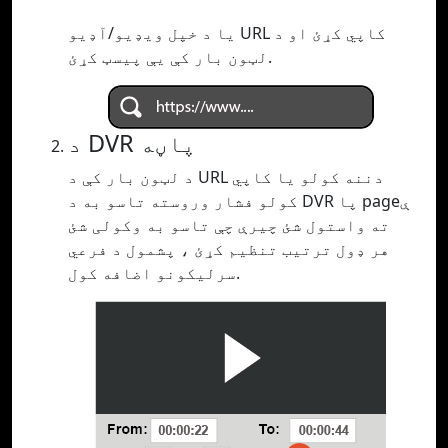
یا د خپل ویډیو/آډیو URL کاپي کړئ او د
لټون بار کې یې پیسټ کړئ.
د DVR پاڼه
د لټون بار کې د URL دننه کولو یا کاپي
کولو فشار وروسته تاسو به د DVR پا pageې
ته واستول شئ چیرې چې تاسو به وکولی شئ
هر ډول ترتیب تنظیم کړئ ، پشمول د فرعي
سرلیکونو اضافه کول.