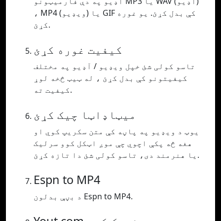
آډیو په دې فارمیټونو MP3 یا WAV (آډیو)
، MP4 (ویډیو) یا GIF کې بدل کړئ. یو غوره
کړئ.
کیفیت غوره کړئ
تاسو کولی شئ خپل ویډیو / آډیو په مختلف
کیفیتونو کې بدل کړئ ، له ټیټ څخه لوړ
کیفیت ته.
میټاډاټا چیک کړئ
یوټ د ویډیو په پاڼه کې متن سکریپ کوي او
هغه څه پکې اچوي چې موږ اټکل کوو سرلیک
یا هنرمند دی، تاسو کولی شئ دا تازه کړئ.
Espn to MP4
د بڼې بدلون Espn to MP4.