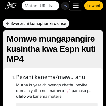
Lowani
← Bwererani kumaphunziro onse
Momwe mungapangire
kusintha kwa Espn kuti
MP4
Pezani kanema/mawu anu
Mutha kuyesa chinyengo chathu poyika
domain yathu ndi mathero
pamaso pa
`/`
ulalo
wa kanema motere: