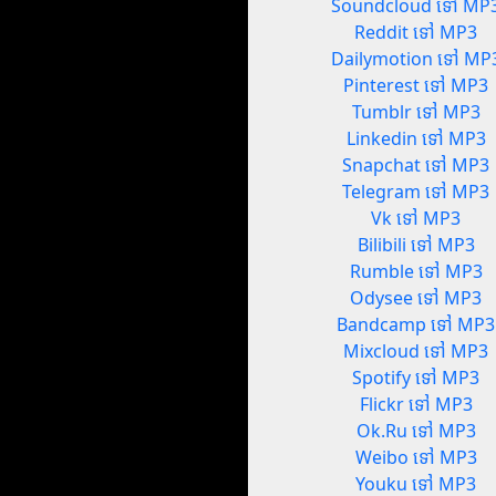
Soundcloud ទៅ MP
Reddit ទៅ MP3
Dailymotion ទៅ MP
Pinterest ទៅ MP3
Tumblr ទៅ MP3
Linkedin ទៅ MP3
Snapchat ទៅ MP3
Telegram ទៅ MP3
Vk ទៅ MP3
Bilibili ទៅ MP3
Rumble ទៅ MP3
Odysee ទៅ MP3
Bandcamp ទៅ MP3
Mixcloud ទៅ MP3
Spotify ទៅ MP3
Flickr ទៅ MP3
Ok.Ru ទៅ MP3
Weibo ទៅ MP3
Youku ទៅ MP3