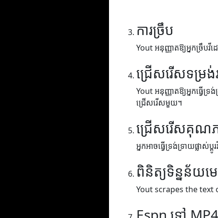
ការច្រឹប
Yout អនុញ្ញាតឱ្យអ្នកច្រឹបវីដេ
ជ្រើសរើសទម្រង់
Yout អនុញ្ញាតឱ្យអ្នកធ្វើទ្រង
ជ្រើសរើសមួយ។
ជ្រើសរើសគុណ
អ្នកអាចធ្វើទ្រង់ទ្រាយផ្លាស់ប
ពិនិត្យទិន្នន័យម
Yout scrapes the text 
Espn ទៅ MP