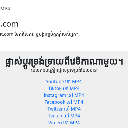
ទៅ MP4.
t.com
ut.com ចែករំលែកវា ឬបង្ហាញមិត្តភក្តិរបស់អ្នក។.
ផ្លាស់ប្តូរទ្រង់ទ្រាយពីវេទិកាណាមួយ។
មើលការបង្រៀនផ្លាស់ប្តូរទម្រង់ដែលមាន
Youtube ទៅ MP4
Tiktok ទៅ MP4
Instagram ទៅ MP4
Facebook ទៅ MP4
Twitter ទៅ MP4
Twitch ទៅ MP4
Vimeo ទៅ MP4