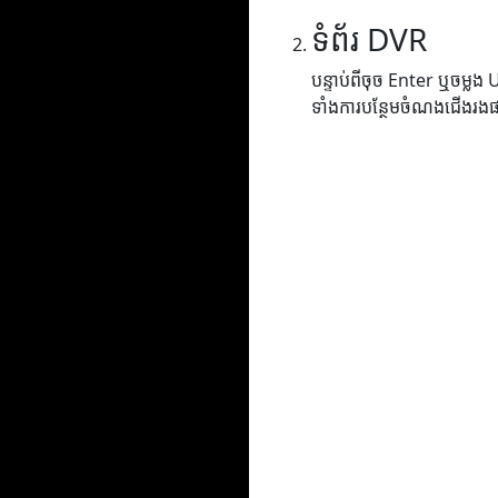
ទំព័រ DVR
បន្ទាប់ពីចុច Enter ឬចម្លង
ទាំងការបន្ថែមចំណងជើងរង