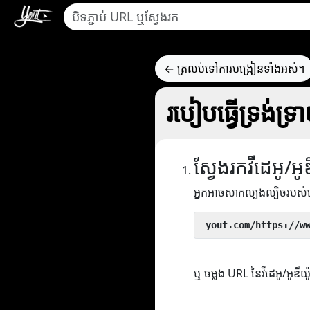
← ត្រលប់ទៅការបង្រៀនទាំងអស់។
របៀបធ្វើទ្រង់ទ្
ស្វែងរកវីដេអូ/អូ
អ្នកអាចសាកល្បងល្បិចរបស
 yout.com/https://w
ឬ ចម្លង URL នៃវីដេអូ/អូឌីយ៉