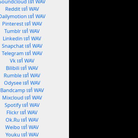
Soundcloud ទៅ WAV
Reddit ទៅ WAV
Dailymotion ទៅ WAV
Pinterest ទៅ WAV
Tumblr ទៅ WAV
Linkedin ទៅ WAV
Snapchat ទៅ WAV
Telegram ទៅ WAV
Vk ទៅ WAV
Bilibili ទៅ WAV
Rumble ទៅ WAV
Odysee ទៅ WAV
Bandcamp ទៅ WAV
Mixcloud ទៅ WAV
Spotify ទៅ WAV
Flickr ទៅ WAV
Ok.Ru ទៅ WAV
Weibo ទៅ WAV
Youku ទៅ WAV