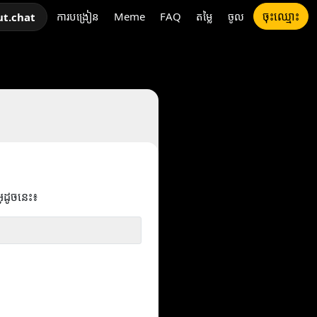
ចុះឈ្មោះ
ការបង្រៀន
Meme
FAQ
តម្លៃ
ចូល
ut.chat
អូដូចនេះ៖