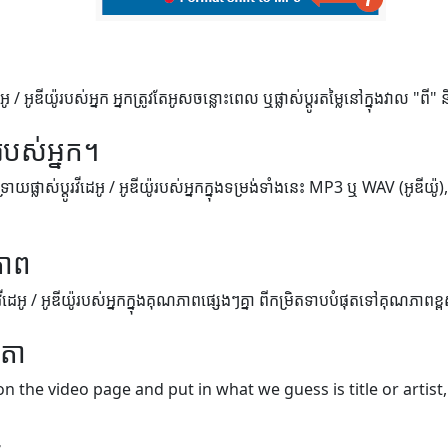
អូ / អូឌីយ៉ូរបស់អ្នក អ្នកត្រូវតែអូសចន្លោះពេល ឬផ្លាស់ប្តូរតម្លៃនៅក្នុងវាល "ពី"
របស់អ្នក។
់ទ្រាយផ្លាស់ប្តូរវីដេអូ / អូឌីយ៉ូរបស់អ្នកក្នុងទម្រង់ទាំងនេះ MP3 ឬ WAV (អូឌីយ៉
ភាព
្តូរវីដេអូ / អូឌីយ៉ូរបស់អ្នកក្នុងគុណភាពផ្សេងៗគ្នា ពីកម្រិតទាបបំផុតទៅគុណភាពខ្
េតា
on the video page and put in what we guess is title or artist,
4