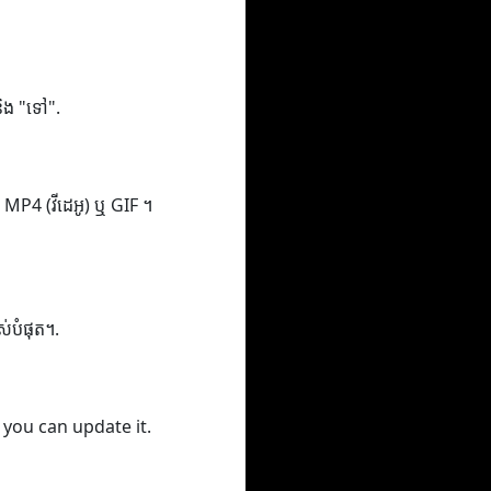
 និង "ទៅ".
ូ), MP4 (វីដេអូ) ឬ GIF ។
ពស់បំផុត។.
 you can update it.