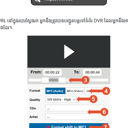
 URL នៅក្នុងរបារស្វែងរក អ្នកនឹងត្រូវបានបញ្ជូនបន្តទៅទំព័រ DVR ដែលអ្នក
ផងដែរ។.