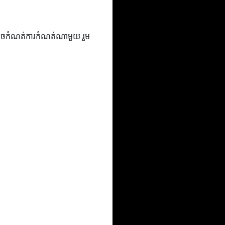
នឹងអាចកំណត់ការកំណត់ណាមួយ រួម