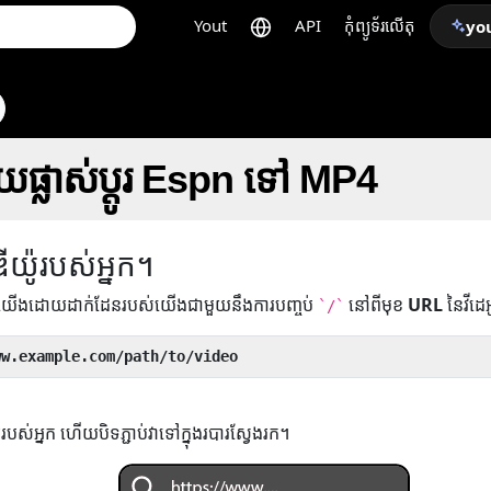
Yout
API
កុំព្យូទ័រលើតុ
yo
រាយផ្លាស់ប្តូរ Espn ទៅ MP4
ឌីយ៉ូរបស់អ្នក។
់យើងដោយដាក់ដែនរបស់យើងជាមួយនឹងការបញ្ចប់
នៅពីមុខ
URL
នៃវីដេ
`/`
ww.example.com/path/to/video
ូរបស់អ្នក ហើយបិទភ្ជាប់វាទៅក្នុងរបារស្វែងរក។