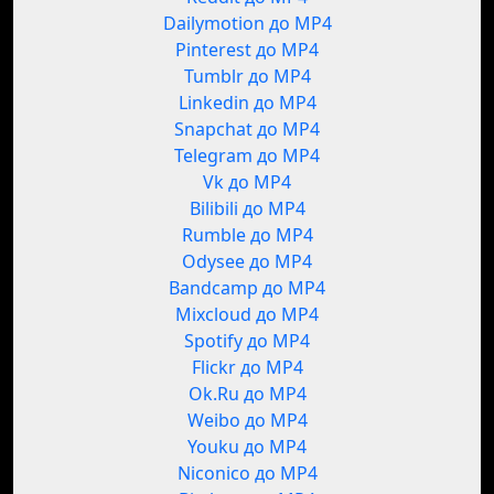
Dailymotion до MP4
Pinterest до MP4
Tumblr до MP4
Linkedin до MP4
Snapchat до MP4
Telegram до MP4
Vk до MP4
Bilibili до MP4
Rumble до MP4
Odysee до MP4
Bandcamp до MP4
Mixcloud до MP4
Spotify до MP4
Flickr до MP4
Ok.Ru до MP4
Weibo до MP4
Youku до MP4
Niconico до MP4