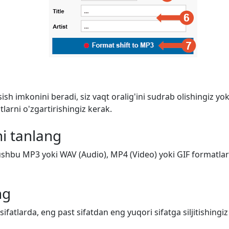
ish imkonini beradi, siz vaqt oralig'ini sudrab olishingiz y
arni o'zgartirishingiz kerak.
i tanlang
shbu MP3 yoki WAV (Audio), MP4 (Video) yoki GIF formatlarid
ng
 sifatlarda, eng past sifatdan eng yuqori sifatga siljitishing