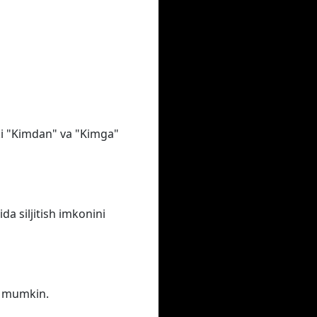
oki "Kimdan" va "Kimga"
a siljitish imkonini
iz mumkin.