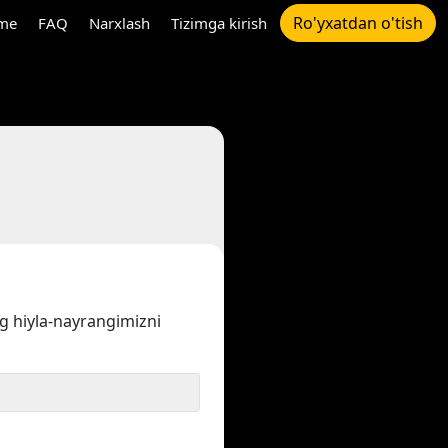
Ro'yxatdan o'tish
me
FAQ
Narxlash
Tizimga kirish
ng hiyla-nayrangimizni