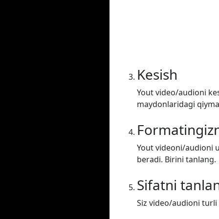
Kesish
Yout video/audioni kes
maydonlaridagi qiymatl
Formatingizn
Yout videoni/audioni u
beradi. Birini tanlang.
Sifatni tanla
Siz video/audioni turli