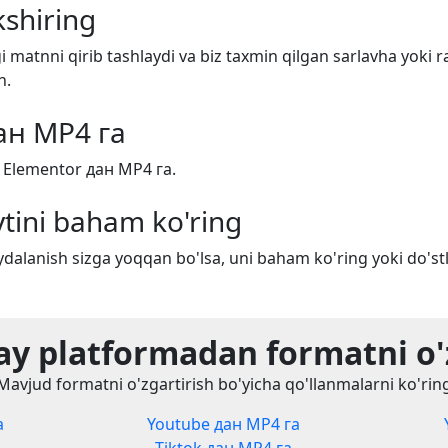
shiring
i matnni qirib tashlaydi va biz taxmin qilgan sarlavha yoki r
n.
ан MP4 га
 Elementor дан MP4 га.
tini baham ko'ring
dalanish sizga yoqqan bo'lsa, uni baham ko'ring yoki do'stl
y platformadan formatni o'
Mavjud formatni o'zgartirish bo'yicha qo'llanmalarni ko'rin
а
Youtube дан MP4 га