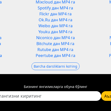
а
Mixcloud дан MP4 га
Spotify дан MP4 га
Flickr дан MP4 га
Ok.Ru дан MP4 га
Weibo дан MP4 га
Youku дан MP4 га
а
Niconico дан MP4 га
а
Bitchute дан MP4 га
а
Rutube дан MP4 га
а
Peertube дан MP4 га
Barcha darsliklarni koʻring
Бизнинг янгиликларга обуна бўлинг
Аъ