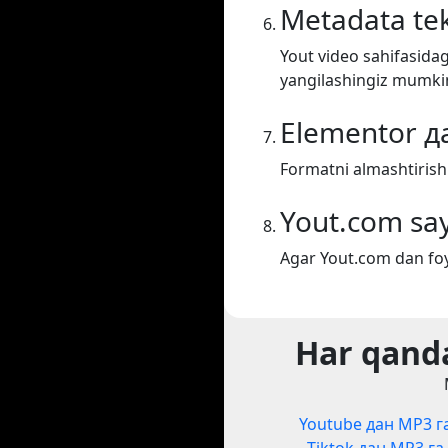
Metadata tek
Yout video sahifasidag
yangilashingiz mumki
Elementor д
Formatni almashtirish
Yout.com say
Agar Yout.com dan foy
Har qanda
Youtube дан MP3 г