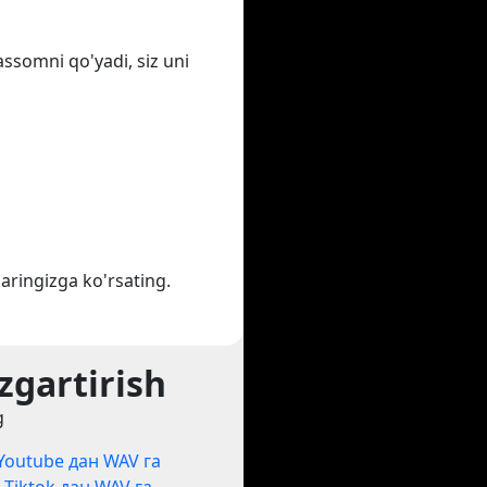
assomni qo'yadi, siz uni
aringizga ko'rsating.
zgartirish
g
Youtube дан WAV га