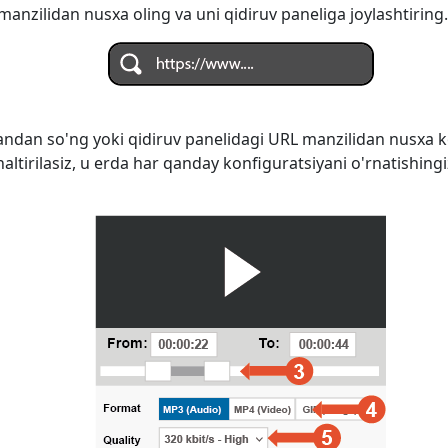
anzilidan nusxa oling va uni qidiruv paneliga joylashtiring.
ndan so'ng yoki qidiruv panelidagi URL manzilidan nusxa k
naltirilasiz, u erda har qanday konfiguratsiyani o'rnatishi