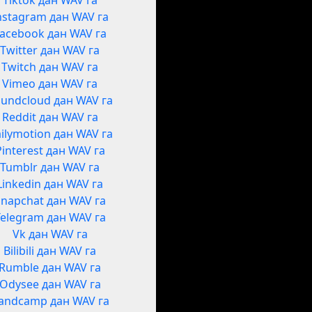
Tiktok дан WAV га
nstagram дан WAV га
acebook дан WAV га
Twitter дан WAV га
Twitch дан WAV га
Vimeo дан WAV га
undcloud дан WAV га
Reddit дан WAV га
ilymotion дан WAV га
Pinterest дан WAV га
Tumblr дан WAV га
Linkedin дан WAV га
Snapchat дан WAV га
Telegram дан WAV га
Vk дан WAV га
Bilibili дан WAV га
Rumble дан WAV га
Odysee дан WAV га
andcamp дан WAV га