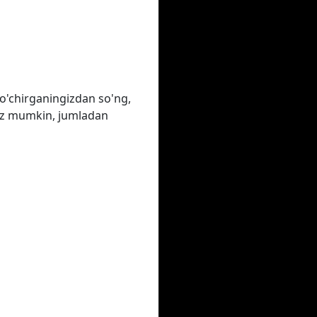
o'chirganingizdan so'ng,
ngiz mumkin, jumladan