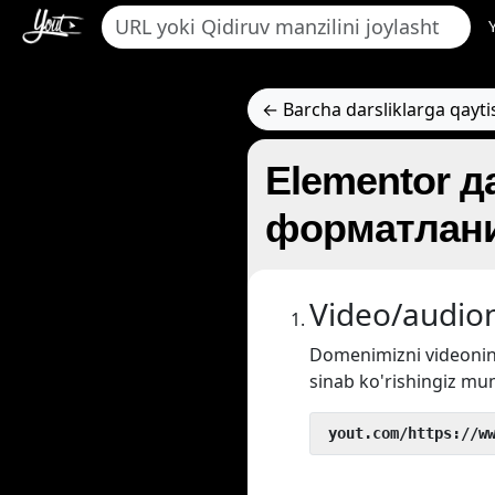
← Barcha darsliklarga qayti
Elementor д
форматлани
Video/audion
Domenimizni videoni
sinab ko'rishingiz mu
 yout.com/https://w