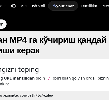
Yout
API
Ish stoli
Darsliklar
Me
yout.chat
sh
ан MP4 га кўчириш қандай
ши керак
gizni toping
ng
URL manzilidan
oldin
oxiri bilan qo'yish orqali bizni
`/`
mkin:
ww.example.com/path/to/video