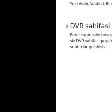
Yoki Video/audio URL m
DVR sahifasi
Enter tugmasini bosga
siz DVR sahifasiga yo'
subtitrlar qo'shish..