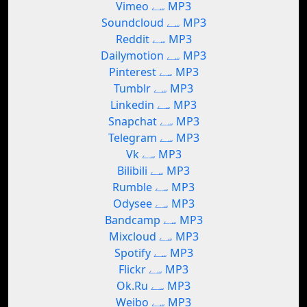
Vimeo سے MP3
Soundcloud سے MP3
Reddit سے MP3
Dailymotion سے MP3
Pinterest سے MP3
Tumblr سے MP3
Linkedin سے MP3
Snapchat سے MP3
Telegram سے MP3
Vk سے MP3
Bilibili سے MP3
Rumble سے MP3
Odysee سے MP3
Bandcamp سے MP3
Mixcloud سے MP3
Spotify سے MP3
Flickr سے MP3
Ok.Ru سے MP3
Weibo سے MP3