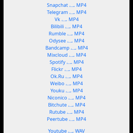
Snapchat سے MP4
Telegram سے MP4
Vk سے MP4
Bilibili سے MP4
Rumble سے MP4
Odysee سے MP4
Bandcamp سے MP4
Mixcloud سے MP4
Spotify سے MP4
Flickr سے MP4
Ok.Ru سے MP4
Weibo سے MP4
Youku سے MP4
Niconico سے MP4
Bitchute سے MP4
Rutube سے MP4
Peertube سے MP4
Youtube سے WAV