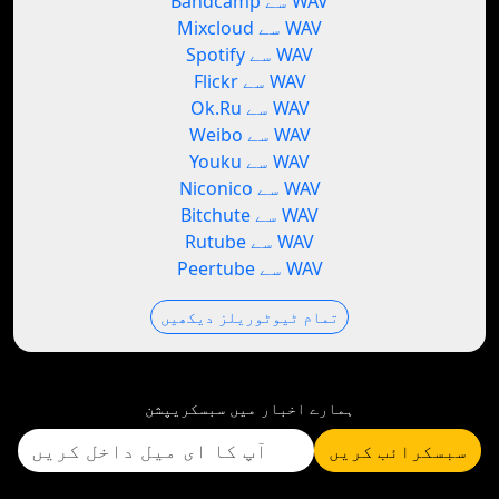
Bandcamp سے WAV
Mixcloud سے WAV
Spotify سے WAV
Flickr سے WAV
Ok.Ru سے WAV
Weibo سے WAV
Youku سے WAV
Niconico سے WAV
Bitchute سے WAV
Rutube سے WAV
Peertube سے WAV
تمام ٹیوٹوریلز دیکھیں
ہمارے اخبار میں سبسکریپشن
سبسکرائب کریں