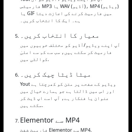
فارمیٹس MP3 یا WAV (آڈیو)، MP4 (ویڈیو)
یا GIF میں فارمیٹ کرنے کی اجازت دیتا
ہے۔ ایک کا انتخاب کریں۔
معیار کا انتخاب کریں۔
آپ اپنے ویڈیو/آڈیو کو مختلف خوبیوں میں
فارمیٹ کر سکتے ہیں، سب سے کم سے اعلیٰ
کوالٹی میں.
میٹا ڈیٹا چیک کریں۔
Yout ویڈیو کے صفحے پر متن کو کھرچتا ہے
اور اس میں ڈالتا ہے جو ہمارے خیال میں
عنوان یا فنکار ہے، آپ اسے اپ ڈیٹ کر
سکتے ہیں.
Elementor سے MP4
فارمیٹ شفٹ Elementor سے MP4.