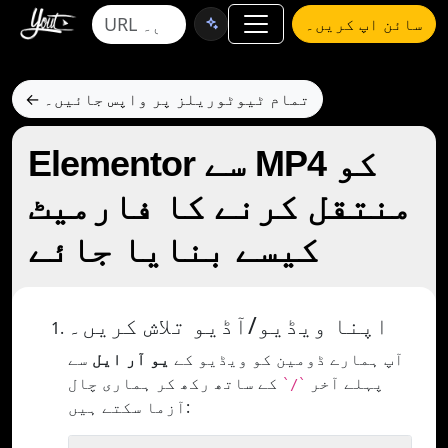
سائن اپ کریں۔
← تمام ٹیوٹوریلز پر واپس جائیں۔
Elementor سے MP4 کو
منتقل کرنے کا فارمیٹ
کیسے بنایا جائے
اپنا ویڈیو/آڈیو تلاش کریں۔
آپ ہمارے ڈومین کو ویڈیو کے
یو آر ایل
سے
پہلے آخر
کے ساتھ رکھ کر ہماری چال
`/`
آزما سکتے ہیں: