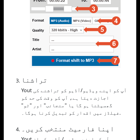
تراشنا
Yout آپ کو اپنے ویڈیو/آڈیو کو تراشنے کی
اجازت دیتا ہے، آپ کو وقت کی حد کو
گھسیٹنا ہو گا یا "منجانب" اور "ٹو"
فیلڈز میں اقدار کو تبدیل کرنا ہوگا۔.
اپنا فارمیٹ منتخب کریں۔
Yout آپ کو اپنے ویڈیو / آڈیو کو ان