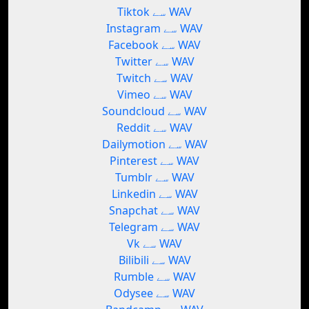
Tiktok سے WAV
Instagram سے WAV
Facebook سے WAV
Twitter سے WAV
Twitch سے WAV
Vimeo سے WAV
Soundcloud سے WAV
Reddit سے WAV
Dailymotion سے WAV
Pinterest سے WAV
Tumblr سے WAV
Linkedin سے WAV
Snapchat سے WAV
Telegram سے WAV
Vk سے WAV
Bilibili سے WAV
Rumble سے WAV
Odysee سے WAV