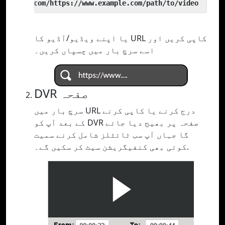
 yout.com/https://www.example.com/path/to/video
یا اپنے ویڈیو/آڈیو کا URL کاپی کریں اور
اسے سرچ بار میں چسپاں کریں۔
DVR صفحہ
سرچ بار میں URL درج کرنے یا کاپی کرنے
کے بعد آپ کو DVR صفحہ پر بھیج دیا جائے
گا جہاں آپ سب ٹائٹلز شامل کرنے سمیت
کوئی بھی کنفیگریشن سیٹ کر سکیں گے۔.