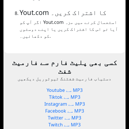
Yout.com کا اشتراک کریں۔
اگر آپ کو Yout.com استعمال کرنے میں مزہ
آیا تو اس کا اشتراک کریں یا اپنے دوستوں
کو دکھائیں۔.
کسی بھی پلیٹ فارم سے فارمیٹ
شفٹ
دستیاب فارمیٹ شفٹنگ ٹیوٹوریل دیکھیں
Youtube سے MP3
Tiktok سے MP3
Instagram سے MP3
Facebook سے MP3
Twitter سے MP3
Twitch سے MP3