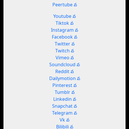
Peertube వ
Youtube వ
Tiktok వ
Instagram వ
Facebook వ
Twitter వ
Twitch వ
Vimeo వ
Soundcloud వ
Reddit వ
Dailymotion వ
Pinterest వ
Tumblr వ
Linkedin వ
Snapchat వ
Telegram వ
Vk వ
Bilibili వ