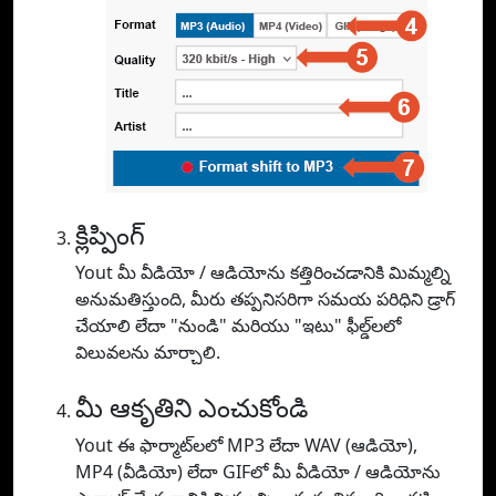
క్లిప్పింగ్
Yout మీ వీడియో / ఆడియోను కత్తిరించడానికి మిమ్మల్ని
అనుమతిస్తుంది, మీరు తప్పనిసరిగా సమయ పరిధిని డ్రాగ్
చేయాలి లేదా "నుండి" మరియు "ఇటు" ఫీల్డ్‌లలో
విలువలను మార్చాలి.
మీ ఆకృతిని ఎంచుకోండి
Yout ఈ ఫార్మాట్‌లలో MP3 లేదా WAV (ఆడియో),
MP4 (వీడియో) లేదా GIFలో మీ వీడియో / ఆడియోను