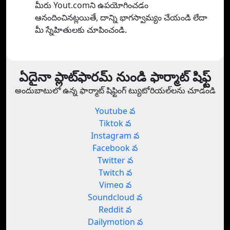
మీరు Yout.comని ఉపయోగించడం
ఆనందించినట్లయితే, దాన్ని భాగస్వామ్యం చేయండి లేదా
మీ స్నేహితులకు చూపించండి.
ఏదైనా ప్లాట్‌ఫారమ్ నుండి ఫార్మాట్ షిఫ్ట్
అందుబాటులో ఉన్న ఫార్మాట్ షిఫ్టింగ్ ట్యుటోరియల్‌లను చూడండి
Youtube వ
Tiktok వ
Instagram వ
Facebook వ
Twitter వ
Twitch వ
Vimeo వ
Soundcloud వ
Reddit వ
Dailymotion వ