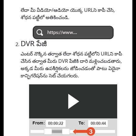
లేదా మీ వీడియో/ఆడియో యొక్క URLని కాపీ చేసి,
శోధన పట్టీలో అతికించండి.
DVR పేజీ
ఎంటర్ నొక్కిన తర్వాత లేదా శోధన పట్టీలోని URLని కాపీ
చేసిన తర్వాత మీరు DVR పేజీకి దారి మళ్లించబడతారు,
అక్కడ మీరు ఉపశీర్షికలను జోడించడంతో పాటు ఏదైనా
కాన్ఫిగరేషన్‌ను సెట్ చేయగలరు.