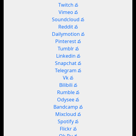
Twitch వ
Vimeo వ
Soundcloud వ
Reddit వ
Dailymotion వ
Pinterest వ
Tumblr వ
Linkedin వ
Snapchat వ
Telegram వ
Vk వ
Bilibili వ
Rumble వ
Odysee వ
Bandcamp వ
Mixcloud వ
Spotify వ
Flickr వ