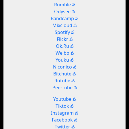
Rumble వ
Odysee వ
Bandcamp వ
Mixcloud వ
Spotify వ
Flickr వ
Ok.Ru వ
Weibo వ
Youku వ
Niconico వ
Bitchute వ
Rutube వ
Peertube వ
Youtube వ
Tiktok వ
Instagram వ
Facebook వ
Twitter వ