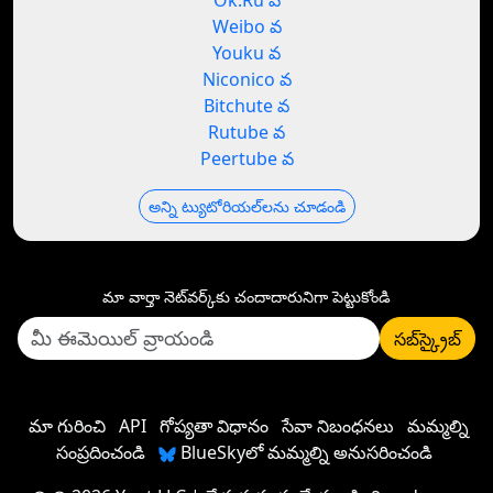
Ok.Ru వ
Weibo వ
Youku వ
Niconico వ
Bitchute వ
Rutube వ
Peertube వ
అన్ని ట్యుటోరియల్‌లను చూడండి
మా వార్తా నెట్‌వర్క్‌కు చందాదారునిగా పెట్టుకోండి
సబ్‌స్క్రైబ్
మా గురించి
API
గోప్యతా విధానం
సేవా నిబంధనలు
మమ్మల్ని
సంప్రదించండి
BlueSkyలో మమ్మల్ని అనుసరించండి