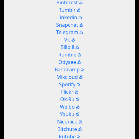
Pinterest వ
Tumblr వ
Linkedin వ
Snapchat వ
Telegram వ
Vk వ
Bilibili వ
Rumble వ
Odysee వ
Bandcamp వ
Mixcloud వ
Spotify వ
Flickr వ
Ok.Ru వ
Weibo వ
Youku వ
Niconico వ
Bitchute వ
Rutube వ