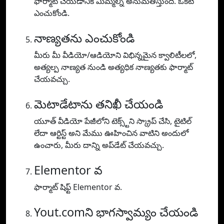
ఫార్మాట్ చేయడానికి మిమ్మల్ని అనుమతిస్తుంది. ఒకటి
ఎంచుకోండి.
నాణ్యతను ఎంచుకోండి
మీరు మీ వీడియో/ఆడియోని విభిన్నమైన క్వాలిటీలలో,
అత్యల్ప నాణ్యత నుండి అత్యధిక నాణ్యతకు ఫార్మాట్
చేయవచ్చు.
మెటాడేటాను తనిఖీ చేయండి
యూత్ వీడియో పేజీలోని టెక్స్ట్‌ని స్క్రాప్ చేసి, టైటిల్
లేదా ఆర్టిస్ట్ అని మేము ఊహించిన వాటిని అందులో
ఉంచారు, మీరు దాన్ని అప్‌డేట్ చేయవచ్చు.
Elementor వ
ఫార్మాట్ షిఫ్ట్ Elementor వ.
Yout.comని భాగస్వామ్యం చేయండి