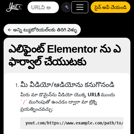
సైన్ అప్ చేయండి
← అన్ని ట్యుటోరియల్‌లకు తిరిగి వెళ్ళు
ఎలిఫైంట్ Elementor ను ఎ
ఫార్వాల్ చేయుటకు
మీ వీడియో/ఆడియోను కనుగొనండి
మీరు మా డొమైన్‌ను వీడియో యొక్క
URLకి
ముందు
ముగింపుతో ఉంచడం ద్వారా మా ట్రిక్ని
`/`
ప్రయత్నించవచ్చు:
 yout.com/https://www.example.com/path/to/vide