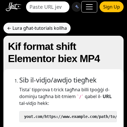
Sign Up
← Lura għat-tutorials kollha
Kif format shift
Elementor biex MP4
Sib il-vidjo/awdjo tiegħek
Tista' tipprova t-trick tagħna billi tpoġġi d-
dominju tagħna bit-tmiem
qabel il-
URL
`/`
tal-vidjo hekk:
 yout.com/https://www.example.com/path/to/vide