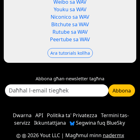
Weibo sa WAV
Youku sa WAV
Niconico sa WAV
Bitchute sa WAV
Rutube sa WAV
Peertube sa WAV
Ara tutorials kollha
Abbona għan-newsletter tagħna
Abbona
Dwarna
API
Politika ta' Privatezza
Termini tas-
servizz
Ikkuntattjana
Segwina fuq BlueSky
2026 Yout LLC
| Magħmul minn
nadermx