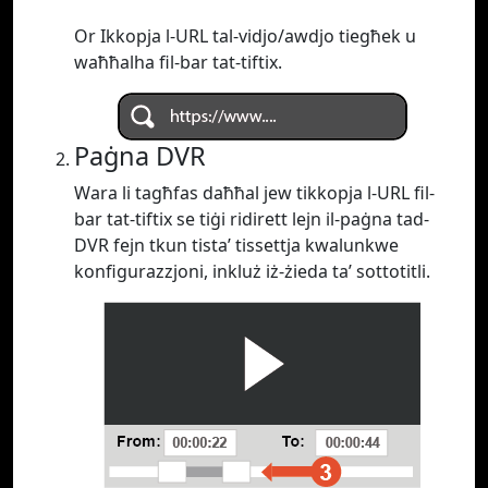
Or Ikkopja l-URL tal-vidjo/awdjo tiegħek u
waħħalha fil-bar tat-tiftix.
Paġna DVR
Wara li tagħfas daħħal jew tikkopja l-URL fil-
bar tat-tiftix se tiġi ridirett lejn il-paġna tad-
DVR fejn tkun tista’ tissettja kwalunkwe
konfigurazzjoni, inkluż iż-żieda ta’ sottotitli.