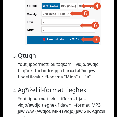
Qtugħ
Yout jippermettilek taqsam il-vidjo/awdjo
tiegħek, trid iddreggja l-firxa tal-ħin jew
tibdel il-valuri fl-oqsma "Minn" u "Sa".
Agħżel il-format tiegħek
Yout jippermettilek li tifformattja l-
vidjo/awdjo tiegħek f'dawn il-formati MP3
jew WAV (Awdjo), MP4 (Vidjo) jew GIF. Agħżel