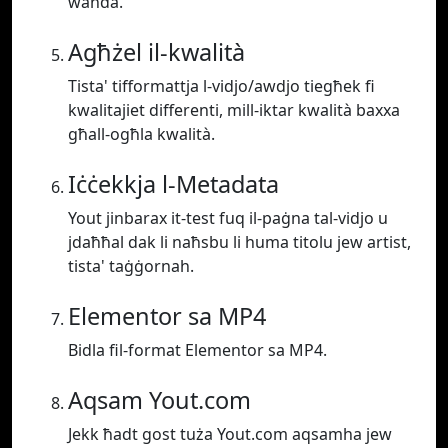
waħda.
Agħżel il-kwalità
Tista' tifformattja l-vidjo/awdjo tiegħek fi
kwalitajiet differenti, mill-iktar kwalità baxxa
għall-ogħla kwalità.
Iċċekkja l-Metadata
Yout jinbarax it-test fuq il-paġna tal-vidjo u
jdaħħal dak li naħsbu li huma titolu jew artist,
tista' taġġornah.
Elementor sa MP4
Bidla fil-format Elementor sa MP4.
Aqsam Yout.com
Jekk ħadt gost tuża Yout.com aqsamha jew