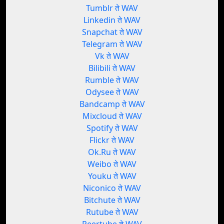
Tumblr ते WAV
Linkedin ते WAV
Snapchat ते WAV
Telegram ते WAV
Vk ते WAV
Bilibili ते WAV
Rumble ते WAV
Odysee ते WAV
Bandcamp ते WAV
Mixcloud ते WAV
Spotify ते WAV
Flickr ते WAV
Ok.Ru ते WAV
Weibo ते WAV
Youku ते WAV
Niconico ते WAV
Bitchute ते WAV
Rutube ते WAV