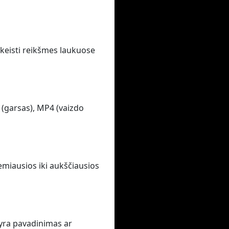
pakeisti reikšmes laukuose
 (garsas), MP4 (vaizdo
emiausios iki aukščiausios
 yra pavadinimas ar