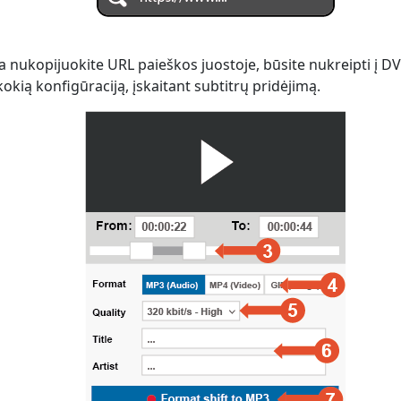
 nukopijuokite URL paieškos juostoje, būsite nukreipti į D
kokią konfigūraciją, įskaitant subtitrų pridėjimą.