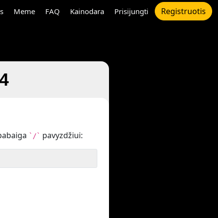
Registruotis
s
Meme
FAQ
Kainodara
Prisijungti
4
pabaiga
pavyzdžiui:
`/`