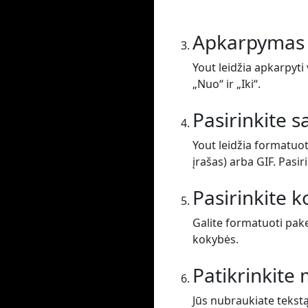
Apkarpymas
Yout leidžia apkarpyti 
„Nuo“ ir „Iki“.
Pasirinkite 
Yout leidžia formatuot
įrašas) arba GIF. Pasir
Pasirinkite 
Galite formatuoti pak
kokybės.
Patikrinkit
Jūs nubraukiate tekst