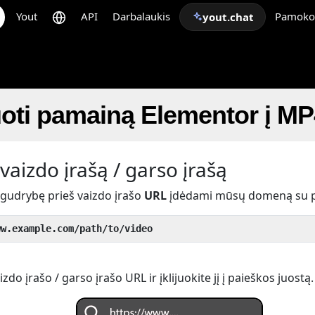
Yout
API
Darbalaukis
Pamoko
yout.chat
oti pamainą Elementor į MP
vaizdo įrašą / garso įrašą
 gudrybę prieš vaizdo įrašo
URL
įdėdami mūsų domeną su 
ww.example.com/path/to/video
do įrašo / garso įrašo URL ir įklijuokite jį į paieškos juostą.