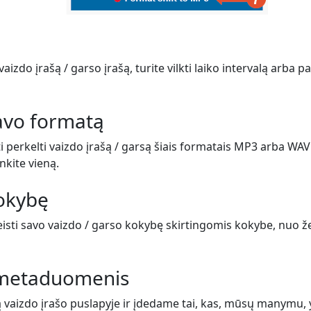
vaizdo įrašą / garso įrašą, turite vilkti laiko intervalą arba 
savo formatą
i perkelti vaizdo įrašą / garsą šiais formatais MP3 arba WAV
inkite vieną.
kokybę
eisti savo vaizdo / garso kokybę skirtingomis kokybe, nuo ž
e metaduomenis
ą vaizdo įrašo puslapyje ir įdedame tai, kas, mūsų manymu,