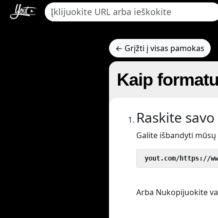
← Grįžti į visas pamokas
Kaip formatu
Raskite savo 
Galite išbandyti mūsų
 yout.com/https://w
Arba Nukopijuokite vaiz