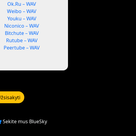
Ok.Ru – WAV
Weibo – WAV
Youku – WAV
Niconico – WAV
Bitchute – WAV
Rutube – WAV
Peertube – WAV
žsisakyti
Sekite mus BlueSky