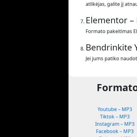
atlikėjas, galite jį atnau
Elementor –
Formato pakeitimas E
Bendrinkite
Jei jums patiko naudo
Formato
Youtube – MP3
Tiktok – MP3
Instagram – MP3
Facebook – MP3