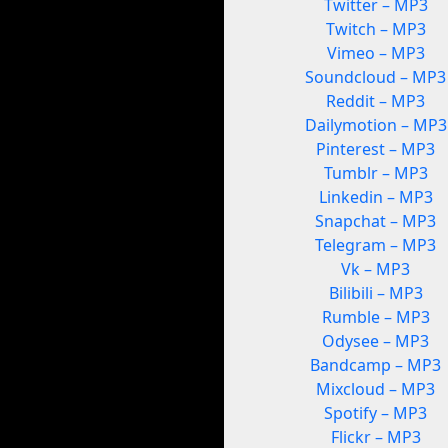
Twitter – MP3
Twitch – MP3
Vimeo – MP3
Soundcloud – MP3
Reddit – MP3
Dailymotion – MP3
Pinterest – MP3
Tumblr – MP3
Linkedin – MP3
Snapchat – MP3
Telegram – MP3
Vk – MP3
Bilibili – MP3
Rumble – MP3
Odysee – MP3
Bandcamp – MP3
Mixcloud – MP3
Spotify – MP3
Flickr – MP3