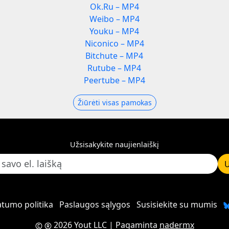
Ok.Ru – MP4
Weibo – MP4
Youku – MP4
Niconico – MP4
Bitchute – MP4
Rutube – MP4
Peertube – MP4
Žiūrėti visas pamokas
Užsisakykite naujienlaiškį
U
atumo politika
Paslaugos sąlygos
Susisiekite su mumis
2026 Yout LLC
| Pagaminta
nadermx