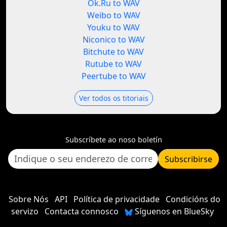
Ok.Ru to WAV
Weibo to WAV
Youku to WAV
Niconico to WAV
Bitchute to WAV
Rutube to WAV
Peertube to WAV
Ver todos os titoriais
Subscríbete ao noso boletín
Subscribirse
Sobre Nós
API
Política de privacidade
Condicións do
servizo
Contacta connosco
Síguenos en BlueSky