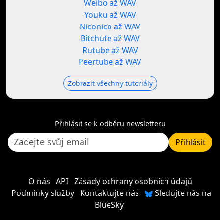
Weibo až WAV
Youku až WAV
Niconico až WAV
Bitchute až WAV
Rutube až WAV
Peertube až WAV
Zobrazit všechny tutoriály
Přihlásit se k odběru newsletteru
Přihlásit
O nás
API
Zásady ochrany osobních údajů
Podmínky služby
Kontaktujte nás
Sledujte nás na
BlueSky