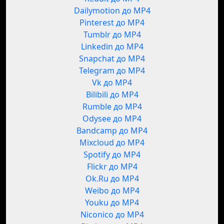
Dailymotion до MP4
Pinterest до MP4
Tumblr до MP4
Linkedin до MP4
Snapchat до MP4
Telegram до MP4
Vk до MP4
Bilibili до MP4
Rumble до MP4
Odysee до MP4
Bandcamp до MP4
Mixcloud до MP4
Spotify до MP4
Flickr до MP4
Ok.Ru до MP4
Weibo до MP4
Youku до MP4
Niconico до MP4