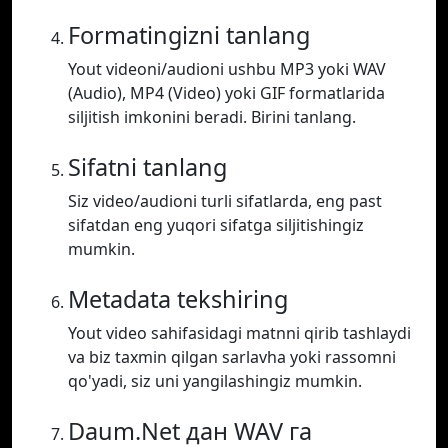
Formatingizni tanlang
Yout videoni/audioni ushbu MP3 yoki WAV
(Audio), MP4 (Video) yoki GIF formatlarida
siljitish imkonini beradi. Birini tanlang.
Sifatni tanlang
Siz video/audioni turli sifatlarda, eng past
sifatdan eng yuqori sifatga siljitishingiz
mumkin.
Metadata tekshiring
Yout video sahifasidagi matnni qirib tashlaydi
va biz taxmin qilgan sarlavha yoki rassomni
qo'yadi, siz uni yangilashingiz mumkin.
Daum.Net дан WAV га