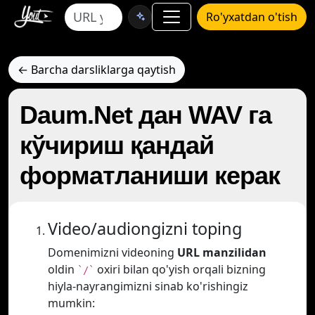
Ro'yxatdan o'tish
← Barcha darsliklarga qaytish
Daum.Net дан WAV га
кўчириш қандай
форматланиши керак
Video/audiongizni toping
Domenimizni videoning
URL manzilidan
oldin
oxiri bilan qo'yish orqali bizning
`/`
hiyla-nayrangimizni sinab ko'rishingiz
mumkin: