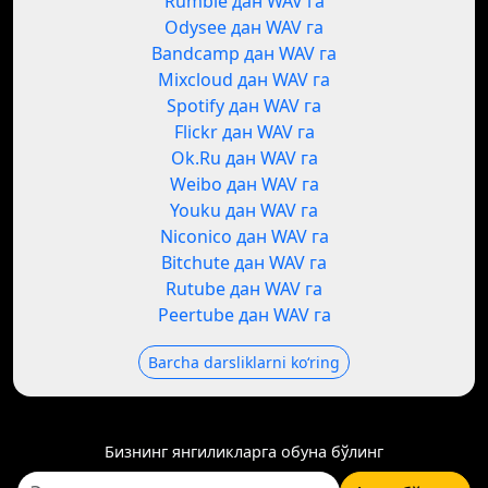
Rumble дан WAV га
Odysee дан WAV га
Bandcamp дан WAV га
Mixcloud дан WAV га
Spotify дан WAV га
Flickr дан WAV га
Ok.Ru дан WAV га
Weibo дан WAV га
Youku дан WAV га
Niconico дан WAV га
Bitchute дан WAV га
Rutube дан WAV га
Peertube дан WAV га
Barcha darsliklarni koʻring
Бизнинг янгиликларга обуна бўлинг