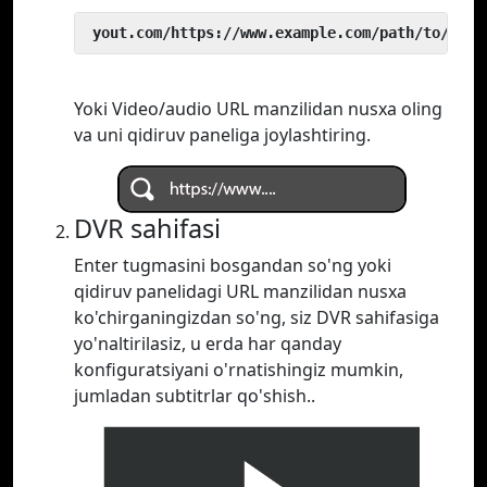
 yout.com/https://www.example.com/path/to/vide
Yoki Video/audio URL manzilidan nusxa oling
va uni qidiruv paneliga joylashtiring.
DVR sahifasi
Enter tugmasini bosgandan so'ng yoki
qidiruv panelidagi URL manzilidan nusxa
ko'chirganingizdan so'ng, siz DVR sahifasiga
yo'naltirilasiz, u erda har qanday
konfiguratsiyani o'rnatishingiz mumkin,
jumladan subtitrlar qo'shish..