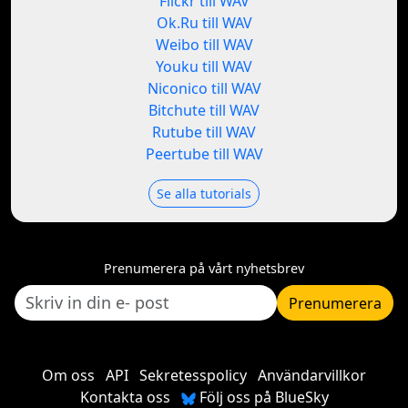
Flickr till WAV
Ok.Ru till WAV
Weibo till WAV
Youku till WAV
Niconico till WAV
Bitchute till WAV
Rutube till WAV
Peertube till WAV
Se alla tutorials
Prenumerera på vårt nyhetsbrev
Prenumerera
Om oss
API
Sekretesspolicy
Användarvillkor
Kontakta oss
Följ oss på BlueSky