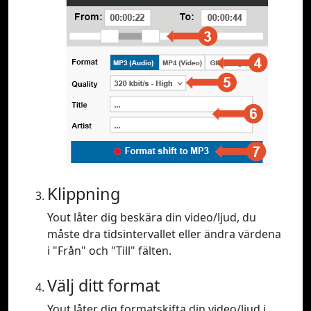
Klippning
Yout låter dig beskära din video/ljud, du
måste dra tidsintervallet eller ändra värdena
i "Från" och "Till" fälten.
Välj ditt format
Yout låter dig formatskifta din video/ljud i