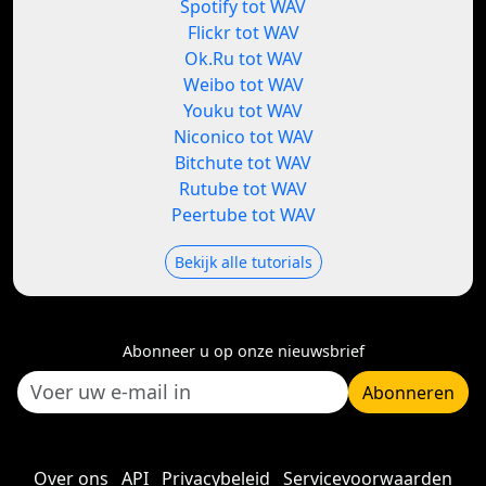
Spotify tot WAV
Flickr tot WAV
Ok.Ru tot WAV
Weibo tot WAV
Youku tot WAV
Niconico tot WAV
Bitchute tot WAV
Rutube tot WAV
Peertube tot WAV
Bekijk alle tutorials
Abonneer u op onze nieuwsbrief
Abonneren
Over ons
API
Privacybeleid
Servicevoorwaarden