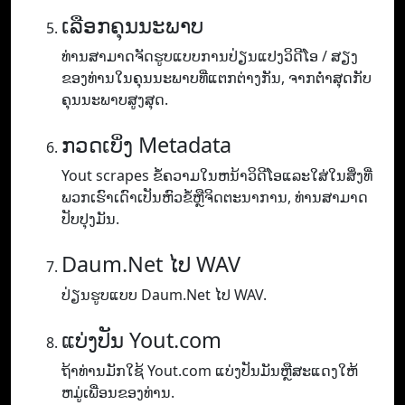
ເລືອກຄຸນນະພາບ
ທ່ານ​ສາ​ມາດ​ຈັດ​ຮູບ​ແບບ​ການ​ປ່ຽນ​ແປງ​ວິ​ດີ​ໂອ / ສຽງ​
ຂອງ​ທ່ານ​ໃນ​ຄຸນ​ນະ​ພາບ​ທີ່​ແຕກ​ຕ່າງ​ກັນ​, ຈາກ​ຕ​່​ໍາ​ສຸດ​ກັບ​
ຄຸນ​ນະ​ພາບ​ສູງ​ສຸດ​.
ກວດເບິ່ງ Metadata
Yout scrapes ຂໍ້ຄວາມໃນຫນ້າວິດີໂອແລະໃສ່ໃນສິ່ງທີ່
ພວກເຮົາເດົາເປັນຫົວຂໍ້ຫຼືຈິດຕະນາການ, ທ່ານສາມາດ
ປັບປຸງມັນ.
Daum.Net ໄປ WAV
ປ່ຽນຮູບແບບ Daum.Net ໄປ WAV.
ແບ່ງປັນ Yout.com
ຖ້າທ່ານມັກໃຊ້ Yout.com ແບ່ງປັນມັນຫຼືສະແດງໃຫ້
ຫມູ່ເພື່ອນຂອງທ່ານ.