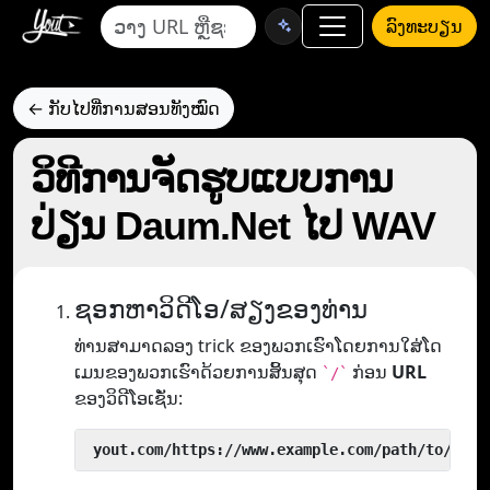
ລົງທະບຽນ
← ກັບໄປທີ່ການສອນທັງໝົດ
ວິທີການຈັດຮູບແບບການ
ປ່ຽນ Daum.Net ໄປ WAV
ຊອກຫາວິດີໂອ/ສຽງຂອງທ່ານ
ທ່ານສາມາດລອງ trick ຂອງພວກເຮົາໂດຍການໃສ່ໂດ
ເມນຂອງພວກເຮົາດ້ວຍການສິ້ນສຸດ
ກ່ອນ
URL
`/`
ຂອງວິດີໂອເຊັ່ນ:
 yout.com/https://www.example.com/path/to/vide