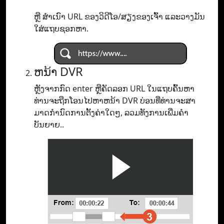
ຫຼື ສຳເນົາ URL ຂອງວິດີໂອ/ສຽງຂອງເຈົ້າ ແລະວາງມັນ
ໃສ່ແຖບຊອກຫາ.
ຫນ້າ DVR
ຫຼັງຈາກກົດ enter ຫຼືຄັດລອກ URL ໃນແຖບຄົ້ນຫາ
ທ່ານຈະຖືກໂອນໄປຫາຫນ້າ DVR ບ່ອນທີ່ທ່ານຈະສາ
ມາດກໍານົດການຕັ້ງຄ່າໃດໆ, ລວມທັງການເພີ່ມຄໍາ
ບັນຍາຍ..