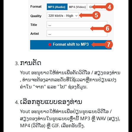
ການຕັດ
Yout ອະ​ນຸ​ຍາດ​ໃຫ້​ທ່ານ​ເພື່ອ​ຕັດ​ວິ​ດີ​ໂອ / ສຽງ​ຂອງ​ທ່ານ​
, ທ່ານ​ຈະ​ຕ້ອງ​ລາກ​ລະ​ດັບ​ທີ່​ໃຊ້​ເວ​ລາ​ຫຼື​ການ​ປ່ຽນ​ແປງ​
ຄ່າ​ໃນ "ຈາກ​" ແລະ "ໄປ​" ຊ່ອງ​ຂໍ້​ມູນ.
ເລືອກຮູບແບບຂອງທ່ານ
Yout ອະ​ນຸ​ຍາດ​ໃຫ້​ທ່ານ​ເພື່ອ​ປ່ຽນ​ຮູບ​ແບບ​ວິ​ດີ​ໂອ /
ສຽງ​ຂອງ​ທ່ານ​ໃນ​ຮູບ​ແບບ​ເຫຼົ່າ​ນີ້ MP3 ຫຼື WAV (ສຽງ​)​,
MP4 (ວິ​ດີ​ໂອ​) ຫຼື GIF​. ເລືອກອັນນຶ່ງ.