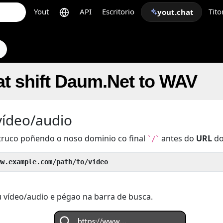
Yout
API
Escritorio
Tito
yout.chat
s
t shift Daum.Net to WAV
vídeo/audio
truco poñendo o noso dominio co final
antes do
URL
do
`/`
ww.example.com/path/to/video
 vídeo/audio e pégao na barra de busca.