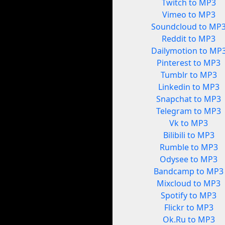
Twitch to MP3
Vimeo to MP3
Soundcloud to MP
Reddit to MP3
Dailymotion to MP
Pinterest to MP3
Tumblr to MP3
Linkedin to MP3
Snapchat to MP3
Telegram to MP3
Vk to MP3
Bilibili to MP3
Rumble to MP3
Odysee to MP3
Bandcamp to MP3
Mixcloud to MP3
Spotify to MP3
Flickr to MP3
Ok.Ru to MP3