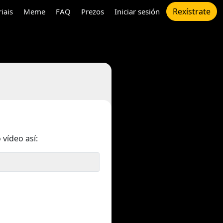
Rexístrate
riais
Meme
FAQ
Prezos
Iniciar sesión
 vídeo así: