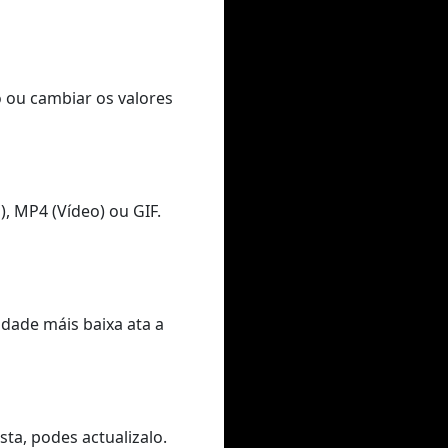
o ou cambiar os valores
, MP4 (Vídeo) ou GIF.
idade máis baixa ata a
ta, podes actualizalo.