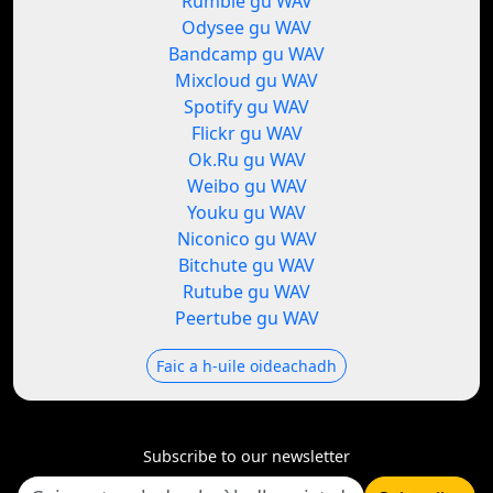
Rumble gu WAV
Odysee gu WAV
Bandcamp gu WAV
Mixcloud gu WAV
Spotify gu WAV
Flickr gu WAV
Ok.Ru gu WAV
Weibo gu WAV
Youku gu WAV
Niconico gu WAV
Bitchute gu WAV
Rutube gu WAV
Peertube gu WAV
Faic a h-uile oideachadh
Subscribe to our newsletter