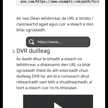
 you.com/https://www.example.com/path/to/video
Air neo Dèan lethbhreac de URL a’ bhidio /
claisneachd agad agus cuir a-steach e don
bhàr sgrùdaidh.
DVR duilleag
Às deidh dhut brùthadh a-steach no
lethbhreac a dhèanamh den URL sa bhàr
sgrùdaidh thèid do ath-stiùireadh chun
duilleag DVR far am bi e comasach dhut
rèiteachadh sam bith a shuidheachadh, a’
toirt a-steach cuir ris fo-thiotalan.