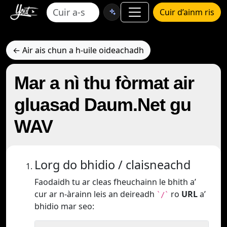
Cuir d’ainm ris
← Air ais chun a h-uile oideachadh
Mar a nì thu fòrmat air
gluasad Daum.Net gu
WAV
Lorg do bhidio / claisneachd
Faodaidh tu ar cleas fheuchainn le bhith a’
cur ar n-àrainn leis an deireadh
ro
URL
a’
`/`
bhidio mar seo: