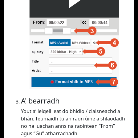
A' bearradh
Yout a’ leigeil leat do bhidio / claisneachd a
bhàrr, feumaidh tu an raon ùine a shlaodadh
no na luachan anns na raointean “From”
agus “Gu” atharrachadh.