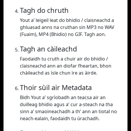
Tagh do chruth
Yout a’ leigeil leat do bhidio / claisneachd a
ghluasad anns na cruthan sin MP3 no WAV
(Fuaim), MP4 (Bhidio) no GIF. Tagh aon.
Tagh an càileachd
Faodaidh tu cruth a chuir air do bhidio /
claisneachd ann an diofar fheartan, bhon
chàileachd as ìsle chun ìre as àirde.
Thoir sùil air Metadata
Bidh Yout a’ sgrìobadh an teacsa air an
duilleag bhidio agus a’ cur a-steach na tha
sinn a’ smaoineachadh a th’ ann an tiotal no
neach-ealain, faodaidh tu ùrachadh.