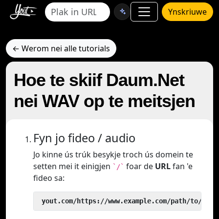
Ynskriuwe
← Werom nei alle tutorials
Hoe te skiif Daum.Net
nei WAV op te meitsjen
Fyn jo fideo / audio
Jo kinne ús trúk besykje troch ús domein te
setten mei it einigjen
foar de
URL
fan 'e
`/`
fideo sa:
 yout.com/https://www.example.com/path/to/vide