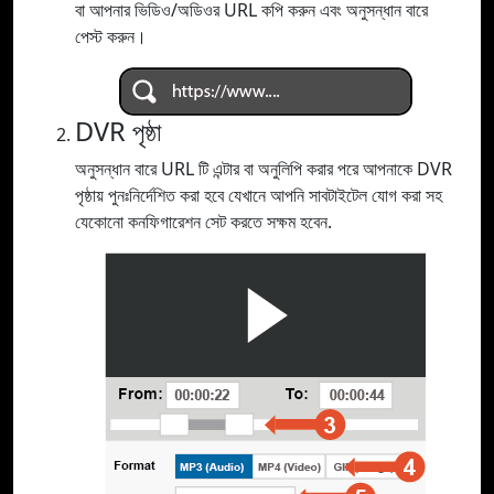
বা আপনার ভিডিও/অডিওর URL কপি করুন এবং অনুসন্ধান বারে
পেস্ট করুন।
DVR পৃষ্ঠা
অনুসন্ধান বারে URL টি এন্টার বা অনুলিপি করার পরে আপনাকে DVR
পৃষ্ঠায় পুনঃনির্দেশিত করা হবে যেখানে আপনি সাবটাইটেল যোগ করা সহ
যেকোনো কনফিগারেশন সেট করতে সক্ষম হবেন.