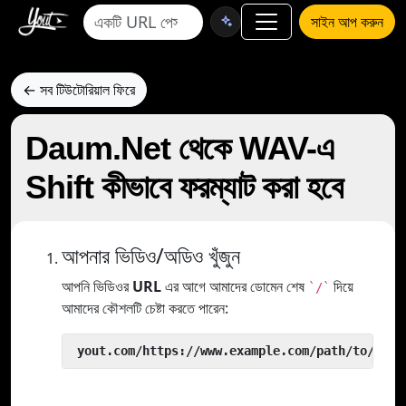
সাইন আপ করুন
← সব টিউটোরিয়াল ফিরে
Daum.Net থেকে WAV-এ
Shift কীভাবে ফরম্যাট করা হবে
আপনার ভিডিও/অডিও খুঁজুন
আপনি ভিডিওর
URL
এর আগে আমাদের ডোমেন শেষ
দিয়ে
`/`
আমাদের কৌশলটি চেষ্টা করতে পারেন:
 yout.com/https://www.example.com/path/to/vide