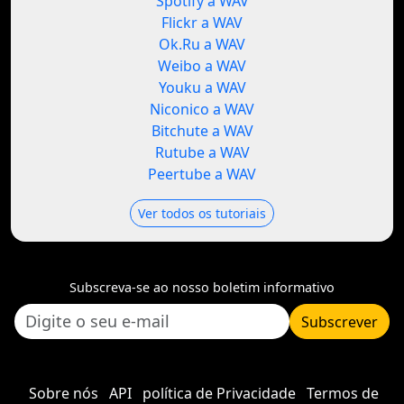
Spotify a WAV
Flickr a WAV
Ok.Ru a WAV
Weibo a WAV
Youku a WAV
Niconico a WAV
Bitchute a WAV
Rutube a WAV
Peertube a WAV
Ver todos os tutoriais
Subscreva-se ao nosso boletim informativo
Subscrever
Sobre nós
API
política de Privacidade
Termos de