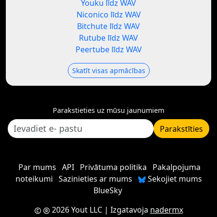
Youku līdz WAV
Niconico līdz WAV
Bitchute līdz WAV
Rutube līdz WAV
Peertube līdz WAV
Skatīt visas apmācības
Parakstieties uz mūsu jaunumiem
Parakstīties
Par mums
API
Privātuma politika
Pakalpojuma
noteikumi
Sazinieties ar mums
Sekojiet mums
BlueSky
2026 Yout LLC
| Izgatavoja
nadermx