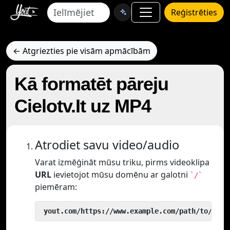
Reģistrēties
← Atgriezties pie visām apmācībām
Kā formatēt pāreju
Cielotv.It uz MP4
Atrodiet savu video/audio
Varat izmēģināt mūsu triku, pirms videoklipa
URL
ievietojot mūsu domēnu ar galotni
`/`
piemēram:
 yout.com/https://www.example.com/path/to/vide