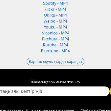
Spotify - MP4
Flickr - MP4
Ok.Ru - MP4
Weibo - MP4
Youku - MP4
Niconico - MP4
Bitchute - MP4
Rutube - MP4
Peertube - MP4
Барлық оқулықтарды қараңыз
Жаңалықтарымызға жазылу