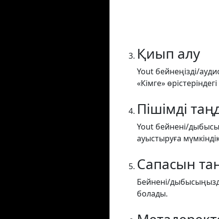
Қиып алу
Yout бейнеңізді/ауди
«Кімге» өрістеріндегі
Пішімді таң
Yout бейнені/дыбысы
ауыстыруға мүмкіндік
Сапасын та
Бейнені/дыбысыңызды
болады.