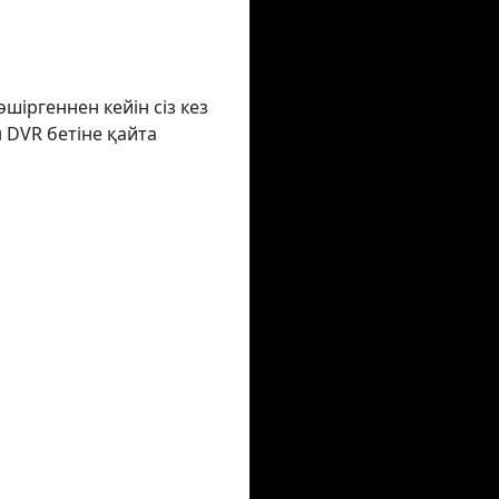
шіргеннен кейін сіз кез
 DVR бетіне қайта