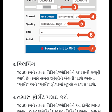
ક્લિપિંગ
Yout તમને તમારા વિડિયો/ઓડિયોને કાપવાની મંજૂરી
આપે છે, તમારે સમય શ્રેણીને ખેંચવી પડશે અથવા
"પ્રતિ" અને "પ્રતિ" ફીલ્ડમાં મૂલ્યો બદલવા પડશે.
તમારું ફોર્મેટ પસંદ કરો
Yout તમને તમારા વિડિયો/ઓડિયોને આ ફોર્મેટ MP3
અથવા WAV (ઑડિયો), MP4 (વિડિયો) અથવા GIF માં