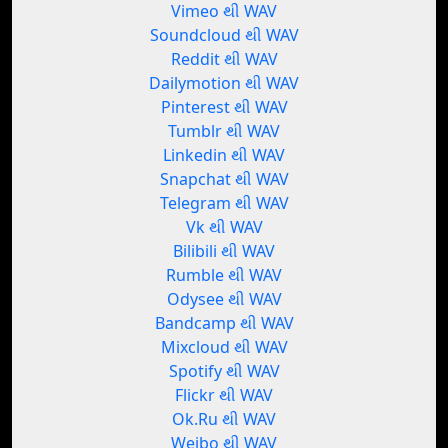
Vimeo થી WAV
Soundcloud થી WAV
Reddit થી WAV
Dailymotion થી WAV
Pinterest થી WAV
Tumblr થી WAV
Linkedin થી WAV
Snapchat થી WAV
Telegram થી WAV
Vk થી WAV
Bilibili થી WAV
Rumble થી WAV
Odysee થી WAV
Bandcamp થી WAV
Mixcloud થી WAV
Spotify થી WAV
Flickr થી WAV
Ok.Ru થી WAV
Weibo થી WAV