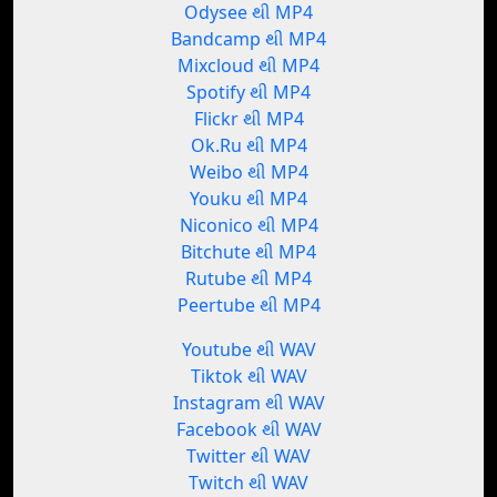
Odysee થી MP4
Bandcamp થી MP4
Mixcloud થી MP4
Spotify થી MP4
Flickr થી MP4
Ok.Ru થી MP4
Weibo થી MP4
Youku થી MP4
Niconico થી MP4
Bitchute થી MP4
Rutube થી MP4
Peertube થી MP4
Youtube થી WAV
Tiktok થી WAV
Instagram થી WAV
Facebook થી WAV
Twitter થી WAV
Twitch થી WAV