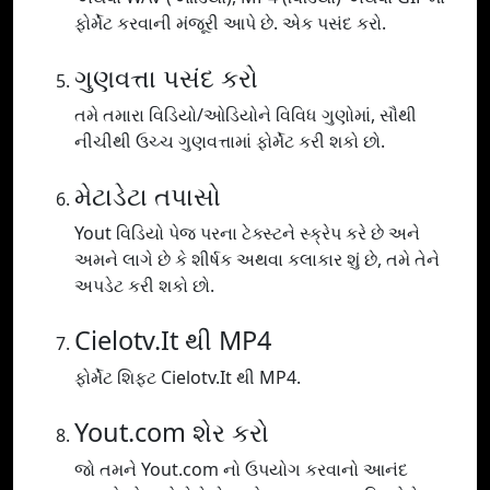
ફોર્મેટ કરવાની મંજૂરી આપે છે. એક પસંદ કરો.
ગુણવત્તા પસંદ કરો
તમે તમારા વિડિયો/ઓડિયોને વિવિધ ગુણોમાં, સૌથી
નીચીથી ઉચ્ચ ગુણવત્તામાં ફોર્મેટ કરી શકો છો.
મેટાડેટા તપાસો
Yout વિડિયો પેજ પરના ટેક્સ્ટને સ્ક્રેપ કરે છે અને
અમને લાગે છે કે શીર્ષક અથવા કલાકાર શું છે, તમે તેને
અપડેટ કરી શકો છો.
Cielotv.It થી MP4
ફોર્મેટ શિફ્ટ Cielotv.It થી MP4.
Yout.com શેર કરો
જો તમને Yout.com નો ઉપયોગ કરવાનો આનંદ