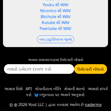
Youku થી WAV
Niconico થી WAV
Bitchute થી WAV
Rutube થી WAV
Peertube થી WAV
બધા ટ્યુટોરિયલ્સ જુઓ
અમારા સમાચારપત્રમાં ઉમેદવારી નોંધાવો
ઉમેદવારી નોંધાવો
અમારા વિશે
API
ગોપનીયતા નીતિ
સેવાની શરતો
અમારો સંપર્ક
કરો
બ્લુસ્કાય પર અમને અનુસરો
2026 Yout LLC
| દ્વારા કરવામાં આવેલ છે
nadermx