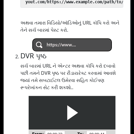
 yout.com/https://www.example.com/path/to/vide
અથવા તમારા વિડિયો/ઑડિઓનું URL કૉપિ કરો અને
તેને સર્ચ બારમાં પેસ્ટ કરો.
DVR પૃષ્ઠ
સર્ચ બારમાં URL ને એન્ટર અથવા કૉપિ કરો દબાવો
પછી તમને DVR પૃષ્ઠ પર રીડાયરેક્ટ કરવામાં આવશે
જ્યાં તમે સબટાઈટલ ઉમેરવા સહિત કોઈપણ
રૂપરેખાંકન સેટ કરી શકશો..