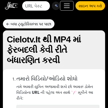
સાઇન અપ કરો
← બધા ટ્યુટોરિયલ્સ પર પાછા
Cielotv.It થી MP4 માં
ફેરબદલી કેવી રીતે
બંધારણિત કરવી
તમારો વિડિયો/ઓડિયો શોધો
તમે અમારી યુક્તિ અજમાવી શકો છો અમારું ડોમેન
વિડિયોના
URL
ની પહેલા અંત સાથે
મૂકીને આ
`/`
રીતે: