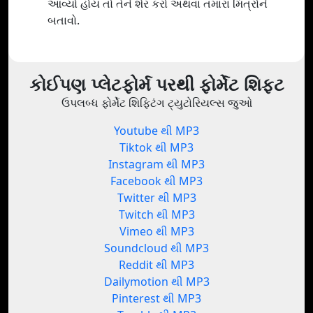
આવ્યો હોય તો તેને શેર કરો અથવા તમારા મિત્રોને
બતાવો.
કોઈપણ પ્લેટફોર્મ પરથી ફોર્મેટ શિફ્ટ
ઉપલબ્ધ ફોર્મેટ શિફ્ટિંગ ટ્યુટોરિયલ્સ જુઓ
Youtube થી MP3
Tiktok થી MP3
Instagram થી MP3
Facebook થી MP3
Twitter થી MP3
Twitch થી MP3
Vimeo થી MP3
Soundcloud થી MP3
Reddit થી MP3
Dailymotion થી MP3
Pinterest થી MP3