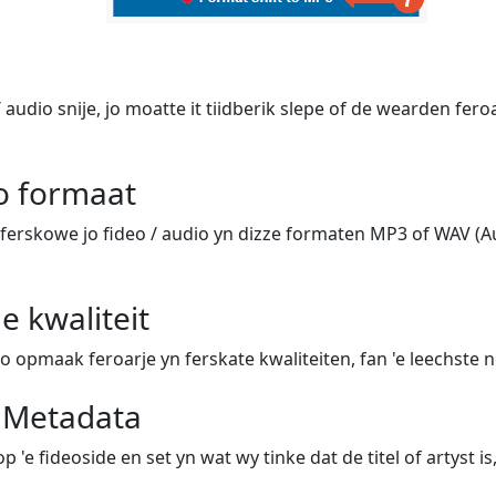
/ audio snije, jo moatte it tiidberik slepe of de wearden fero
jo formaat
ferskowe jo fideo / audio yn dizze formaten MP3 of WAV (Au
e kwaliteit
io opmaak feroarje yn ferskate kwaliteiten, fan 'e leechste n
e Metadata
p 'e fideoside en set yn wat wy tinke dat de titel of artyst is