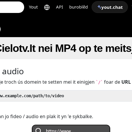
Yout
API
buroblêd
yout.chat
Cielotv.It nei MP4 op te meit
/ audio
je troch ús domein te setten mei it einigjen
foar de
URL
`/`
ww.example.com/path/to/video
 jo fideo / audio en plak it yn 'e sykbalke.