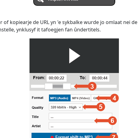
r of kopiearje de URL yn 'e sykbalke wurde jo omlaat nei de
telle, ynklusyf it tafoegjen fan ûndertitels.