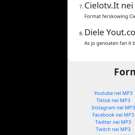
Cielotv.It ne
Format ferskowing Cie
Diele Yout.c
As jo genoaten fan it b
Form
Youtube nei MP3
Tiktok nei MP3
Instagram nei MP3
Facebook nei MP3
Twitter nei MP3
Twitch nei MP3