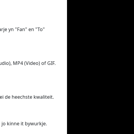
arje yn "Fan" en "To"
dio), MP4 (Video) of GIF.
ei de heechste kwaliteit.
, jo kinne it bywurkje.