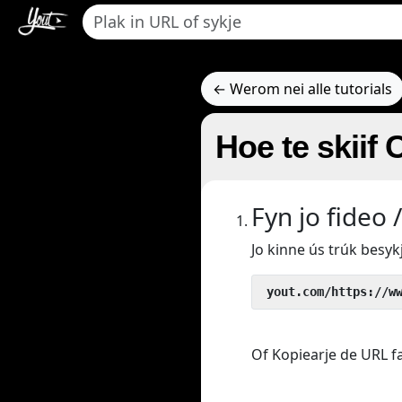
← Werom nei alle tutorials
Hoe te skiif 
Fyn jo fideo 
Jo kinne ús trúk besyk
 yout.com/https://w
Of Kopiearje de URL fan