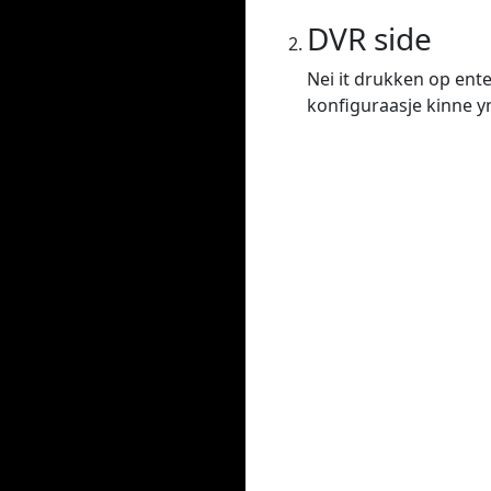
DVR side
Nei it drukken op ente
konfiguraasje kinne yns