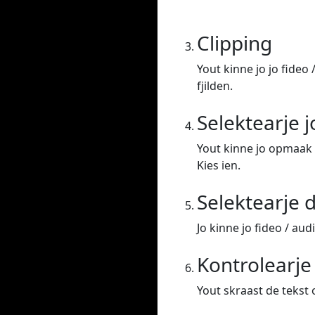
Clipping
Yout kinne jo jo fideo 
fjilden.
Selektearje 
Yout kinne jo opmaak 
Kies ien.
Selektearje d
Jo kinne jo fideo / aud
Kontrolearj
Yout skraast de tekst o