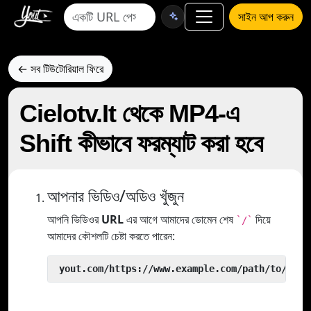
সাইন আপ করুন
← সব টিউটোরিয়াল ফিরে
Cielotv.It থেকে MP4-এ
Shift কীভাবে ফরম্যাট করা হবে
আপনার ভিডিও/অডিও খুঁজুন
আপনি ভিডিওর
URL
এর আগে আমাদের ডোমেন শেষ
দিয়ে
`/`
আমাদের কৌশলটি চেষ্টা করতে পারেন:
 yout.com/https://www.example.com/path/to/vide