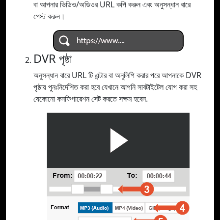
বা আপনার ভিডিও/অডিওর URL কপি করুন এবং অনুসন্ধান বারে
পেস্ট করুন।
DVR পৃষ্ঠা
অনুসন্ধান বারে URL টি এন্টার বা অনুলিপি করার পরে আপনাকে DVR
পৃষ্ঠায় পুনঃনির্দেশিত করা হবে যেখানে আপনি সাবটাইটেল যোগ করা সহ
যেকোনো কনফিগারেশন সেট করতে সক্ষম হবেন.