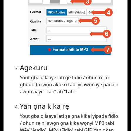
Agekuru
Yout gba ọ laaye lati ge fidio / ohun rẹ, o
gbọdọ fa iwọn akoko tabi yi awọn iye pada ni
awọn aaye “Lati” ati “Lati”.
Yan ọna kika rẹ
Yout gba ọ laaye lati ṣe ọna kika iyipada fidio
/ ohun rẹ ni awọn ọna kika wọnyi MP3 tabi
WAV (Audio), MP4 (Fidio) tabi GIF. Yan ọkan.