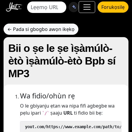
Forukọsilẹ
← Pada si gbogbo awọn ikẹkọ
Bii o ṣe le ṣe ìṣàmúlò-
ètò ìṣàmúlò-ètò Bpb sí
MP3
Wa fidio/ohùn rẹ
O le gbiyanju ẹtan wa nipa fifi agbegbe wa
pẹlu ipari
ṣaaju
URL
ti fidio bii bẹ:
`/`
 yout.com/https://www.example.com/path/to/vide