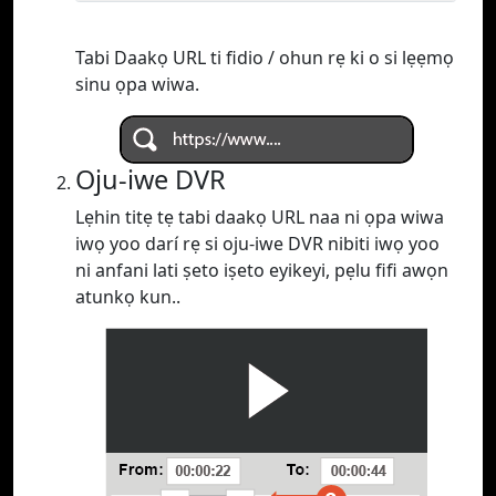
Tabi Daakọ URL ti fidio / ohun rẹ ki o si lẹẹmọ
sinu ọpa wiwa.
Oju-iwe DVR
Lẹhin titẹ tẹ tabi daakọ URL naa ni ọpa wiwa
iwọ yoo darí rẹ si oju-iwe DVR nibiti iwọ yoo
ni anfani lati ṣeto iṣeto eyikeyi, pẹlu fifi awọn
atunkọ kun..