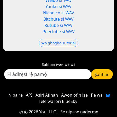
Weibo si WAV
Youku si WAV
Niconico si WAV
Bitchute si WAV
Rutube si WAV
Peertube si WAV
Wo gbogbo Tutorial
Ṣàfihàn ìwé-ìwé wà
Ṣàfihàn
Nipa re
API
Asiri Afihan
Awọn ofin iṣẹ
Pe wa
Tẹle wa lori BlueSky
2026 Yout LLC
| Ṣe nipasẹ
nadermx