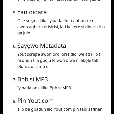
Yan didara
O le ṣe ọna kika iyipada fidio / ohun rẹ ni
awọn agbara oriṣiriṣi, lati kekere si didara ti o
ga julọ.
Ṣayẹwo Metadata
Yout scrape awọn ọrọ lori fidio iwe ati ki o fi
ni ohun ti a gboju le won o wa ni akọle tabi
olorin, o le mu o.
Bpb si MP3
Iyipada ọna kika Bpb si MP3.
Pin Yout.com
Ti o ba gbadun lilo Yout.com pin tabi ṣafihan