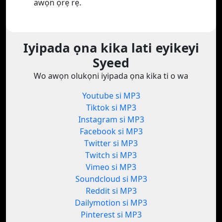
awọn ọrẹ rẹ.
Iyipada ọna kika lati eyikeyi
Syeed
Wo awọn olukọni iyipada ọna kika ti o wa
Youtube si MP3
Tiktok si MP3
Instagram si MP3
Facebook si MP3
Twitter si MP3
Twitch si MP3
Vimeo si MP3
Soundcloud si MP3
Reddit si MP3
Dailymotion si MP3
Pinterest si MP3