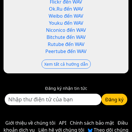
Flickr đến WAV
Ok.Ru đến WAV
Weibo đến WAV
Youku đến WAV
Niconico đến WAV
Bitchute đến WAV
Rutube đến WAV
Peertube đến WAV
Xem tất cả hướng dẫn
Đăng ký nhận tin tức
Đăng ký
Giới thiệu về chúng tôi
API
Chính sách bảo mật
Điều
khoản dịch vụ
Liên hệ với chúng tôi
Theo dõi chúng