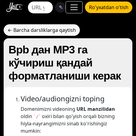
Ro'yxatdan o'tish
← Barcha darsliklarga qaytish
Bpb дан MP3 га
кўчириш қандай
форматланиши керак
Video/audiongizni toping
Domenimizni videoning
URL manzilidan
oldin
oxiri bilan qo'yish orqali bizning
`/`
hiyla-nayrangimizni sinab ko'rishingiz
mumkin: