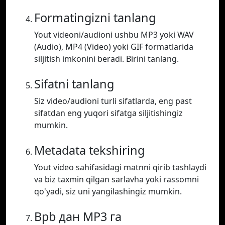
Formatingizni tanlang
Yout videoni/audioni ushbu MP3 yoki WAV
(Audio), MP4 (Video) yoki GIF formatlarida
siljitish imkonini beradi. Birini tanlang.
Sifatni tanlang
Siz video/audioni turli sifatlarda, eng past
sifatdan eng yuqori sifatga siljitishingiz
mumkin.
Metadata tekshiring
Yout video sahifasidagi matnni qirib tashlaydi
va biz taxmin qilgan sarlavha yoki rassomni
qo'yadi, siz uni yangilashingiz mumkin.
Bpb дан MP3 га