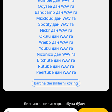
Rumble дан WAV га
Odysee дан WAV га
Bandcamp дан WAV га
Mixcloud дан WAV га
Spotify дан WAV га
Flickr дан WAV га
Ok.Ru дан WAV га
Weibo дан WAV га
Youku дан WAV га
Niconico дан WAV га
Bitchute дан WAV га
Rutube дан WAV га
Peertube дан WAV га
Barcha darsliklarni koʻring
Бизнинг янгиликларга обуна бўлинг