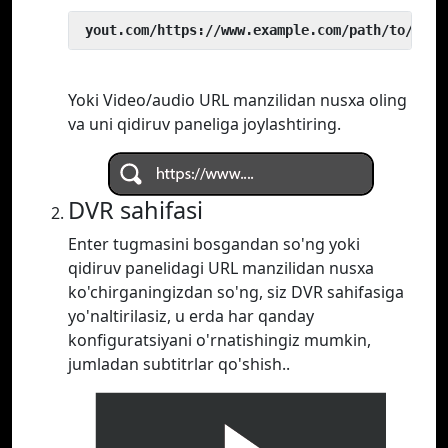
 yout.com/https://www.example.com/path/to/vide
Yoki Video/audio URL manzilidan nusxa oling
va uni qidiruv paneliga joylashtiring.
DVR sahifasi
Enter tugmasini bosgandan so'ng yoki
qidiruv panelidagi URL manzilidan nusxa
ko'chirganingizdan so'ng, siz DVR sahifasiga
yo'naltirilasiz, u erda har qanday
konfiguratsiyani o'rnatishingiz mumkin,
jumladan subtitrlar qo'shish..