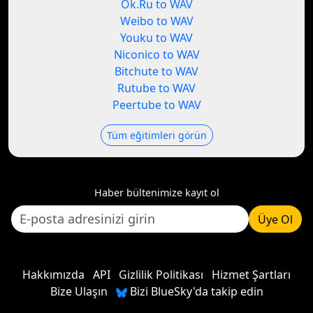
Ok.Ru to WAV
Weibo to WAV
Youku to WAV
Niconico to WAV
Bitchute to WAV
Rutube to WAV
Peertube to WAV
Tüm eğitimleri görün
Haber bültenimize kayıt ol
Üye Ol
Hakkımızda
API
Gizlilik Politikası
Hizmet Şartları
Bize Ulaşın
Bizi BlueSky'da takip edin