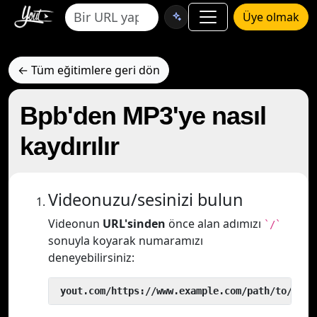
Üye olmak
← Tüm eğitimlere geri dön
Bpb'den MP3'ye nasıl
kaydırılır
Videonuzu/sesinizi bulun
Videonun
URL'sinden
önce alan adımızı
`/`
sonuyla koyarak numaramızı
deneyebilirsiniz:
 yout.com/https://www.example.com/path/to/vide