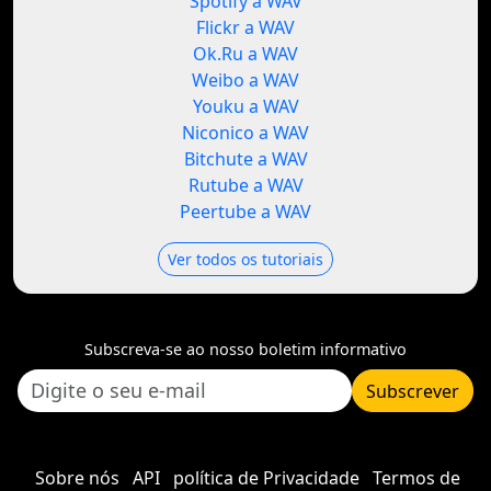
Spotify a WAV
Flickr a WAV
Ok.Ru a WAV
Weibo a WAV
Youku a WAV
Niconico a WAV
Bitchute a WAV
Rutube a WAV
Peertube a WAV
Ver todos os tutoriais
Subscreva-se ao nosso boletim informativo
Subscrever
Sobre nós
API
política de Privacidade
Termos de