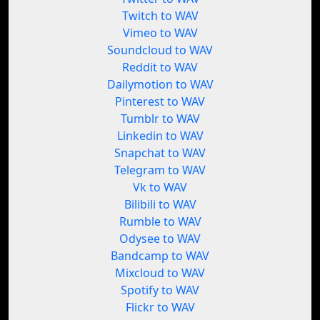
Twitch to WAV
Vimeo to WAV
Soundcloud to WAV
Reddit to WAV
Dailymotion to WAV
Pinterest to WAV
Tumblr to WAV
Linkedin to WAV
Snapchat to WAV
Telegram to WAV
Vk to WAV
Bilibili to WAV
Rumble to WAV
Odysee to WAV
Bandcamp to WAV
Mixcloud to WAV
Spotify to WAV
Flickr to WAV