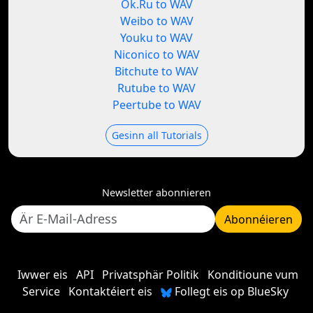
Ok.Ru to WAV
Weibo to WAV
Youku to WAV
Niconico to WAV
Bitchute to WAV
Rutube to WAV
Peertube to WAV
Gesinn all Tutorials
Newsletter abonnieren
Abonnéieren
Iwwer eis
API
Privatsphär Politik
Konditioune vum
Service
Kontaktéiert eis
Follegt eis op BlueSky