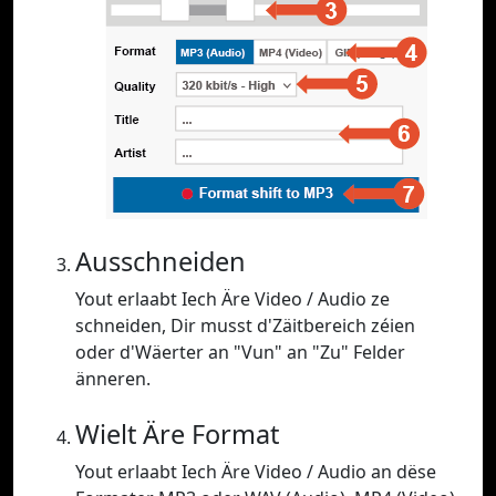
Ausschneiden
Yout erlaabt Iech Äre Video / Audio ze
schneiden, Dir musst d'Zäitbereich zéien
oder d'Wäerter an "Vun" an "Zu" Felder
änneren.
Wielt Äre Format
Yout erlaabt Iech Äre Video / Audio an dëse