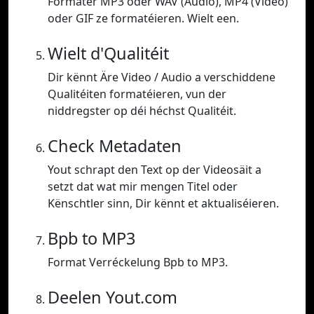
Formater MP3 oder WAV (Audio), MP4 (Video)
oder GIF ze formatéieren. Wielt een.
Wielt d'Qualitéit
Dir kënnt Äre Video / Audio a verschiddene
Qualitéiten formatéieren, vun der
niddregster op déi héchst Qualitéit.
Check Metadaten
Yout schrapt den Text op der Videosäit a
setzt dat wat mir mengen Titel oder
Kënschtler sinn, Dir kënnt et aktualiséieren.
Bpb to MP3
Format Verréckelung Bpb to MP3.
Deelen Yout.com