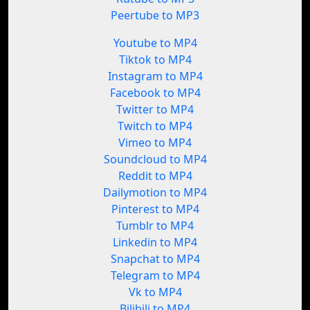
Peertube to MP3
Youtube to MP4
Tiktok to MP4
Instagram to MP4
Facebook to MP4
Twitter to MP4
Twitch to MP4
Vimeo to MP4
Soundcloud to MP4
Reddit to MP4
Dailymotion to MP4
Pinterest to MP4
Tumblr to MP4
Linkedin to MP4
Snapchat to MP4
Telegram to MP4
Vk to MP4
Bilibili to MP4