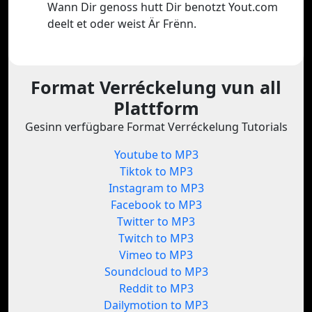
Wann Dir genoss hutt Dir benotzt Yout.com
deelt et oder weist Är Frënn.
Format Verréckelung vun all
Plattform
Gesinn verfügbare Format Verréckelung Tutorials
Youtube to MP3
Tiktok to MP3
Instagram to MP3
Facebook to MP3
Twitter to MP3
Twitch to MP3
Vimeo to MP3
Soundcloud to MP3
Reddit to MP3
Dailymotion to MP3