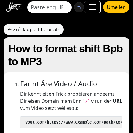
Umellen
← Zréck op all Tutorials
How to format shift Bpb
to MP3
Fannt Äre Video / Audio
Dir kënnt eisen Trick probéieren andeems
Dir eisen Domain mam Enn
virun der
URL
`/`
vum Video setzt wéi esou:
 yout.com/https://www.example.com/path/to/vide