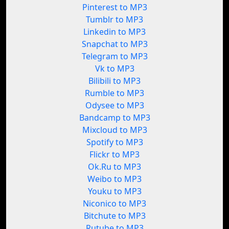
Pinterest to MP3
Tumblr to MP3
Linkedin to MP3
Snapchat to MP3
Telegram to MP3
Vk to MP3
Bilibili to MP3
Rumble to MP3
Odysee to MP3
Bandcamp to MP3
Mixcloud to MP3
Spotify to MP3
Flickr to MP3
Ok.Ru to MP3
Weibo to MP3
Youku to MP3
Niconico to MP3
Bitchute to MP3
Rutube to MP3