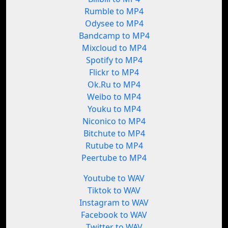
Rumble to MP4
Odysee to MP4
Bandcamp to MP4
Mixcloud to MP4
Spotify to MP4
Flickr to MP4
Ok.Ru to MP4
Weibo to MP4
Youku to MP4
Niconico to MP4
Bitchute to MP4
Rutube to MP4
Peertube to MP4
Youtube to WAV
Tiktok to WAV
Instagram to WAV
Facebook to WAV
Twitter to WAV