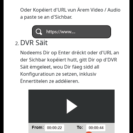
Oder Kopéiert d'URL vun Ärem Video / Audio
a paste se an d'Sichbar.
DVR Säit
Nodeems Dir op Enter dréckt oder d'URL an
der Sichbar kopéiert hutt, gitt Dir op d'DVR
Säit ëmgeleet, wou Dir fäeg sidd all
Konfiguratioun ze setzen, inklusiv
Ënnertitelen ze addéieren.