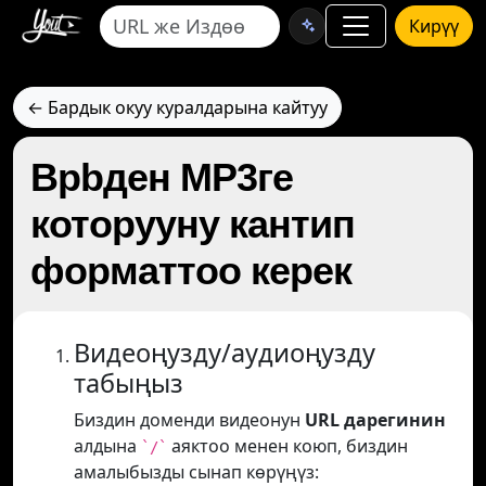
Кирүү
← Бардык окуу куралдарына кайтуу
Bpbден MP3ге
которууну кантип
форматтоо керек
Видеоңузду/аудиоңузду
табыңыз
Биздин доменди видеонун
URL дарегинин
алдына
аяктоо менен коюп, биздин
`/`
амалыбызды сынап көрүңүз: