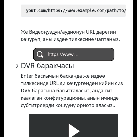
 yout.com/https://www.example.com/path/to/vide
Же Видеоңуздун/аудионун URL дарегин
көчүрүп, аны издөө тилкесине чаптаңыз.
DVR баракчасы
Enter баскычын басканда же издөө
тилкесинде URL'ди көчүргөндөн кийин сиз
DVR барагына багытталасыз, анда сиз
каалаган конфигурацияны, анын ичинде
субтитрлерди кошууну орното аласыз..