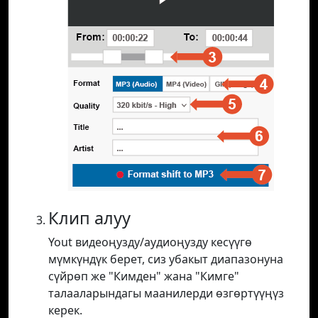
Клип алуу
Yout видеоңузду/аудиоңузду кесүүгө
мүмкүндүк берет, сиз убакыт диапазонуна
сүйрөп же "Кимден" жана "Кимге"
талааларындагы маанилерди өзгөртүүңүз
керек.