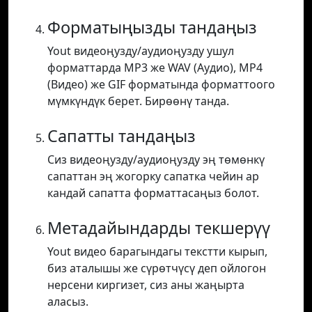
Форматыңызды тандаңыз
Yout видеоңузду/аудиоңузду ушул
форматтарда MP3 же WAV (Аудио), MP4
(Видео) же GIF форматында форматтоого
мүмкүндүк берет. Бирөөнү танда.
Сапатты тандаңыз
Сиз видеоңузду/аудиоңузду эң төмөнкү
сапаттан эң жогорку сапатка чейин ар
кандай сапатта форматтасаңыз болот.
Метадайындарды текшерүү
Yout видео барагындагы текстти кырып,
биз аталышы же сүрөтчүсү деп ойлогон
нерсени киргизет, сиз аны жаңырта
аласыз.