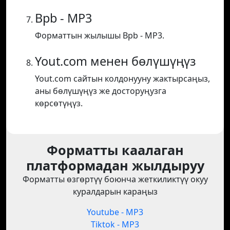
Bpb - MP3
Форматтын жылышы Bpb - MP3.
Yout.com менен бөлүшүңүз
Yout.com сайтын колдонууну жактырсаңыз,
аны бөлүшүңүз же досторуңузга
көрсөтүңүз.
Форматты каалаган
платформадан жылдыруу
Форматты өзгөртүү боюнча жеткиликтүү окуу
куралдарын караңыз
Youtube - MP3
Tiktok - MP3