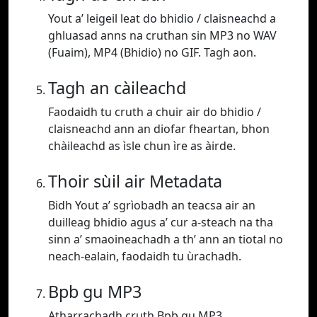
Yout a’ leigeil leat do bhidio / claisneachd a
ghluasad anns na cruthan sin MP3 no WAV
(Fuaim), MP4 (Bhidio) no GIF. Tagh aon.
Tagh an càileachd
Faodaidh tu cruth a chuir air do bhidio /
claisneachd ann an diofar fheartan, bhon
chàileachd as ìsle chun ìre as àirde.
Thoir sùil air Metadata
Bidh Yout a’ sgrìobadh an teacsa air an
duilleag bhidio agus a’ cur a-steach na tha
sinn a’ smaoineachadh a th’ ann an tiotal no
neach-ealain, faodaidh tu ùrachadh.
Bpb gu MP3
Atharrachadh cruth Bpb gu MP3.