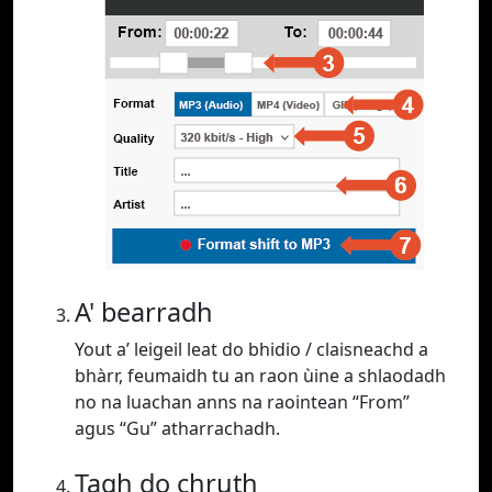
A' bearradh
Yout a’ leigeil leat do bhidio / claisneachd a
bhàrr, feumaidh tu an raon ùine a shlaodadh
no na luachan anns na raointean “From”
agus “Gu” atharrachadh.
Tagh do chruth