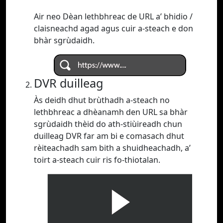
Air neo Dèan lethbhreac de URL a’ bhidio /
claisneachd agad agus cuir a-steach e don
bhàr sgrùdaidh.
DVR duilleag
Às deidh dhut brùthadh a-steach no
lethbhreac a dhèanamh den URL sa bhàr
sgrùdaidh thèid do ath-stiùireadh chun
duilleag DVR far am bi e comasach dhut
rèiteachadh sam bith a shuidheachadh, a’
toirt a-steach cuir ris fo-thiotalan.