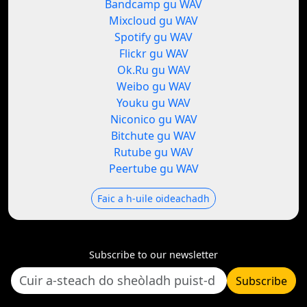
Bandcamp gu WAV
Mixcloud gu WAV
Spotify gu WAV
Flickr gu WAV
Ok.Ru gu WAV
Weibo gu WAV
Youku gu WAV
Niconico gu WAV
Bitchute gu WAV
Rutube gu WAV
Peertube gu WAV
Faic a h-uile oideachadh
Subscribe to our newsletter
Subscribe