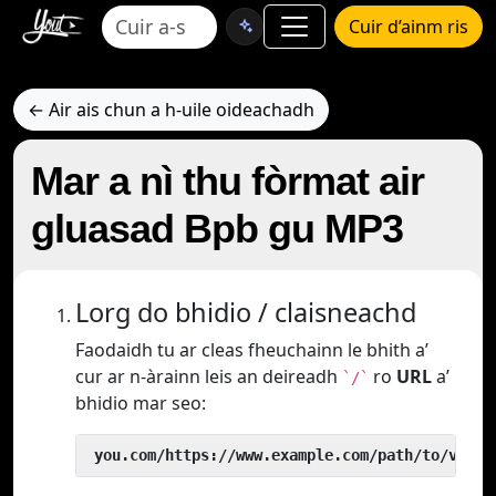
Cuir d’ainm ris
← Air ais chun a h-uile oideachadh
Mar a nì thu fòrmat air
gluasad Bpb gu MP3
Lorg do bhidio / claisneachd
Faodaidh tu ar cleas fheuchainn le bhith a’
cur ar n-àrainn leis an deireadh
ro
URL
a’
`/`
bhidio mar seo:
 you.com/https://www.example.com/path/to/video