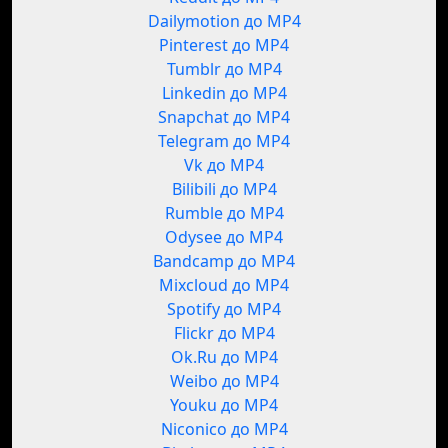
Dailymotion до MP4
Pinterest до MP4
Tumblr до MP4
Linkedin до MP4
Snapchat до MP4
Telegram до MP4
Vk до MP4
Bilibili до MP4
Rumble до MP4
Odysee до MP4
Bandcamp до MP4
Mixcloud до MP4
Spotify до MP4
Flickr до MP4
Ok.Ru до MP4
Weibo до MP4
Youku до MP4
Niconico до MP4